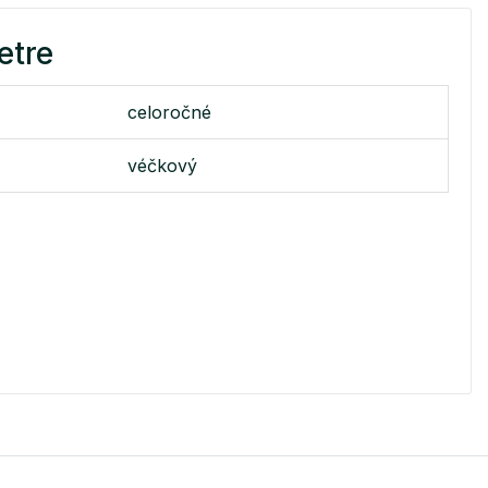
etre
celoročné
véčkový