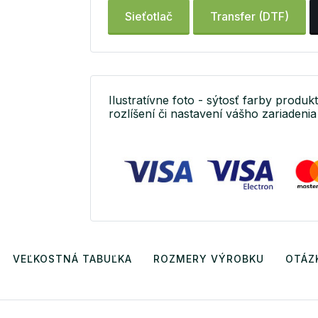
Sieťotlač
Transfer (DTF)
Ilustratívne foto - sýtosť farby produkt
rozlíšení či nastavení vášho zariadenia 
VEĽKOSTNÁ TABUĽKA
ROZMERY VÝROBKU
OTÁZ