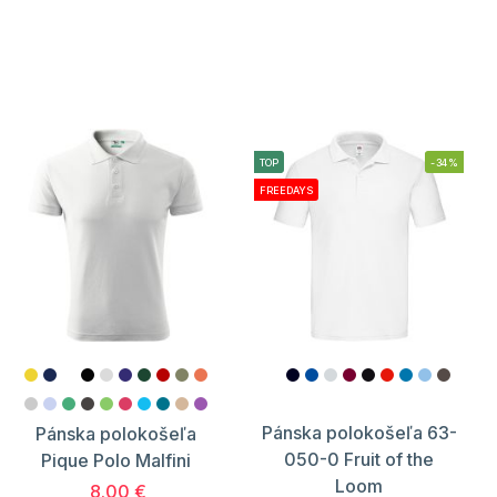
TOP
-34%
FREEDAYS
Pánska polokošeľa 63-
Pánska polokošeľa
050-0 Fruit of the
Pique Polo Malfini
Loom
8.00 €