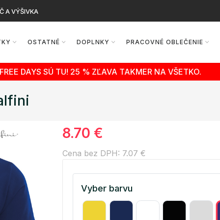
Č A VÝŠIVKA
TKY
OSTATNÉ
DOPLNKY
PRACOVNÉ OBLEČENIE
FREE DAYS SÚ TU! 25 % ZĽAVA TAKMER NA VŠETKO.
lfini
8.70 €
Cena bez DPH: 7.07 €
Vyber barvu