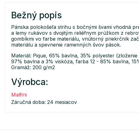
Bežný popis
Pánska polokošeľa strihu s bočnými švami vhodná pre
a lemy rukávov s dvojitým reliéfnym prúžkom z rebrov
gombíkmi vo farbe materiálu, vnútorný priekrčník za
materiálu a spevnenie ramenných švov pások.
Materiál: Pique, 65% bavlna, 35% polyester (zloženie s
97% bavlna a 3% viskóza, farba 12 - 85% bavlna, 15
Gramáž: 200 g/m2
Výrobca:
Malfini
Záručná doba: 24 mesiacov