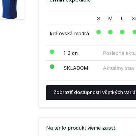
S
M
L
X
kráľovská modrá
1-3 dni
Posledná aktua
SKLADOM
Aktuálny stav
Zobraziť dostupnosti všetkých variá
Na tento produkt vieme zaistiť: