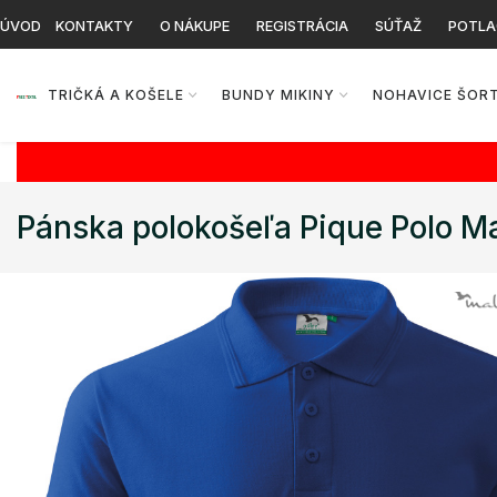
ÚVOD
KONTAKTY
O NÁKUPE
REGISTRÁCIA
SÚŤAŽ
POTLA
TRIČKÁ A KOŠELE
BUNDY MIKINY
NOHAVICE ŠOR
Pánska polokošeľa Pique Polo Ma