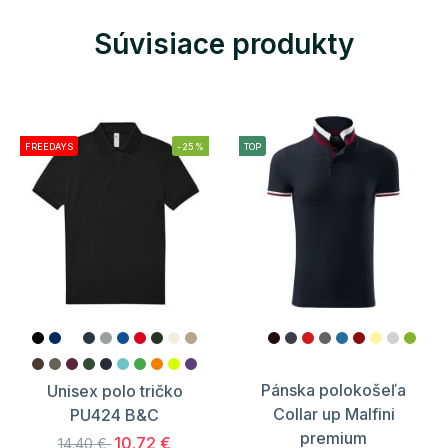
Súvisiace produkty
FREEDAYS
-25%
TOP
Pánska polokošeľa
Unisex polo tričko
Collar up Malfini
PU424 B&C
premium
10.72 €
14.40 €