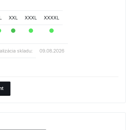
L
XXL
XXXL
XXXXL
lizácia skladu:
09.08.2026
nt