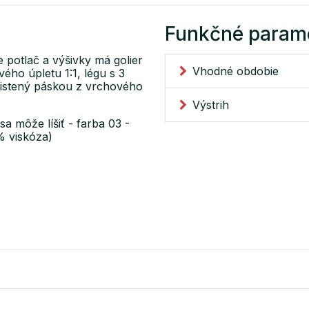
Funkčné param
 potlač a výšivky má golier
Vhodné obdobie
ého úpletu 1:1, légu s 3
čistený páskou z vrchového
Výstrih
a môže líšiť - farba 03 -
% viskóza)