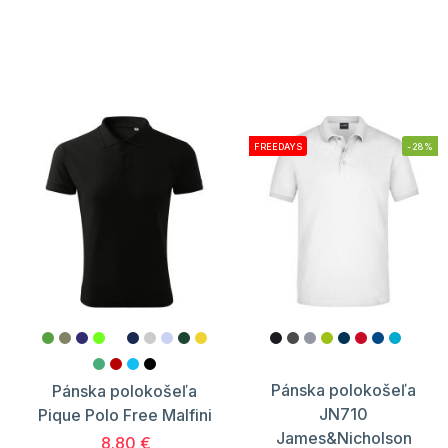
FREEDAYS
-28%
Pánska polokošeľa
Pánska polokošeľa
JN710
Pique Polo Free Malfini
James&Nicholson
8.80 €