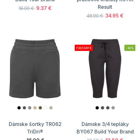
Result
9.37 €
18.00 €
34.95 €
48.90 €
FREEDAYS
-34%
Dámske šortky TR062
Dámske 3/4 tepláky
TriDri®
BY067 Build Your Brand