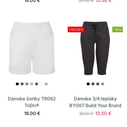
16.00 €
13.50 €
20.50 €
FREEDAYS
-25%
Dámske šortky TR062
Dámske 3/4 tepláky
TriDri®
BY067 Build Your Brand
16.00 €
13.50 €
18.00 €