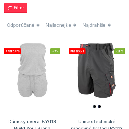
Filter
Odporúčané
Najlacnejšie
Najdrahšie
FREEDAYS
-47%
FREEDAYS
-28%
Dámsky overal BY018
Unisex technické
Build Your Brand
pracovné kraťasy R311X