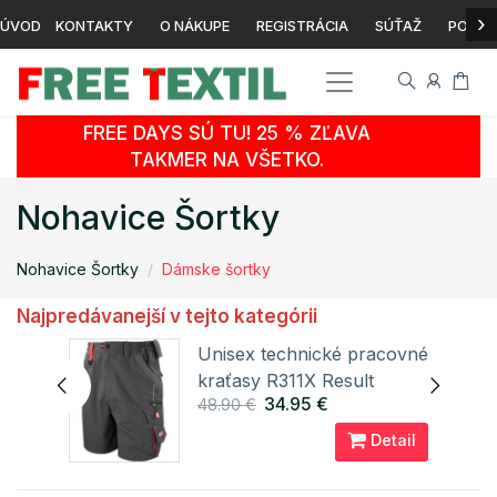
›
ÚVOD
KONTAKTY
O NÁKUPE
REGISTRÁCIA
SÚŤAŽ
POTLA
FREE DAYS SÚ TU! 25 % ZĽAVA
TAKMER NA VŠETKO.
Nohavice Šortky
Nohavice Šortky
Dámske šortky
Najpredávanejší v tejto kategórii
y
Unisex technické pracovné
nd
kraťasy R311X Result
34.95 €
48.90 €
ail
Detail