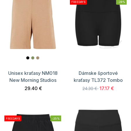
FREEDAYS
-29%
Unisex kraťasy NM018
Dámske športové
New Morning Studios
kraťasy TL372 Tombo
29.40 €
17.17 €
24.30 €
FREEDAYS
-25%