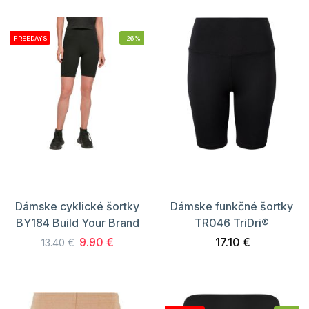
FREEDAYS
-26%
Dámske cyklické šortky
Dámske funkčné šortky
BY184 Build Your Brand
TR046 TriDri®
9.90 €
17.10 €
13.40 €