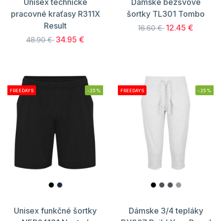
Unisex technické
Dámske bezšvové
pracovné kraťasy R311X
šortky TL301 Tombo
Result
12.45 €
16.60 €
34.95 €
48.90 €
FREEDAYS
-25%
FREEDAYS
-25%
Unisex funkčné šortky
Dámske 3/4 tepláky