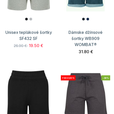
Unisex teplákové šortky
Dámske džínsové
SF432 SF
šortky WB909
WOMBAT®
19.50 €
26.90 €
31.80 €
FREEDAYS
-39%