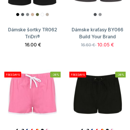
Dámske šortky TR062
Dámske kraťasy BY066
TriDri®
Build Your Brand
16.00 €
10.05 €
16.60 €
FREEDAYS
-26%
FREEDAYS
-26%