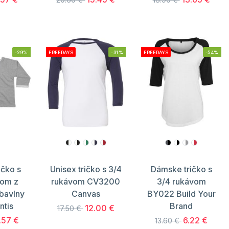
-29%
FREEDAYS
-31%
FREEDAYS
-54%
ičko s
Unisex tričko s 3/4
Dámske tričko s
vom z
rukávom CV3200
3/4 rukávom
 bavlny
Canvas
BY022 Build Your
ntis
Brand
12.00 €
17.50 €
.57 €
6.22 €
13.60 €