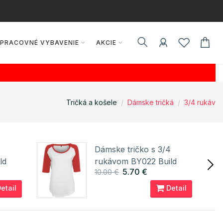
PRACOVNÉ VYBAVENIE
AKCIE
Tričká a košele
Dámske tričká
3/4 rukáv
4
Dámske tričko s 3/4
ld
rukávom BY022 Build
5.70 €
10.00 €
Your Brand
etail
Detail