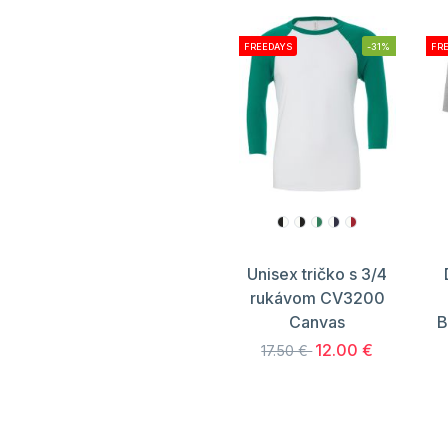
FREEDAYS
-31%
FR
Unisex tričko s 3/4
rukávom CV3200
Canvas
B
12.00 €
17.50 €