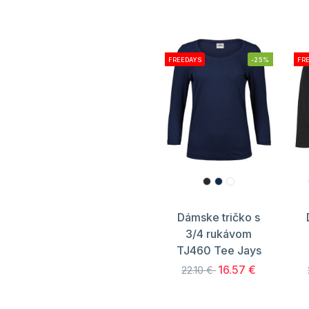
FREEDAYS
-25%
FR
Dámske tričko s
3/4 rukávom
TJ460 Tee Jays
16.57 €
22.10 €