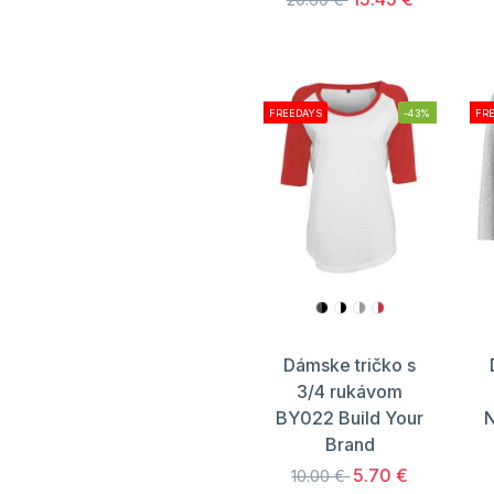
FREEDAYS
-43%
FR
Dámske tričko s
3/4 rukávom
BY022 Build Your
N
Brand
5.70 €
10.00 €