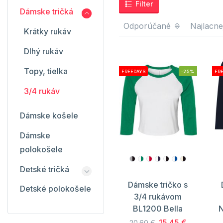
Filter
Dámske tričká
Odporúčané
Najlacne
Krátky rukáv
Dlhý rukáv
Topy, tielka
FREEDAYS
-25%
FR
3/4 rukáv
Dámske košele
Dámske
polokošele
Detské tričká
Dámske tričko s
Detské polokošele
3/4 rukávom
BL1200 Bella
N
15.45 €
20.60 €