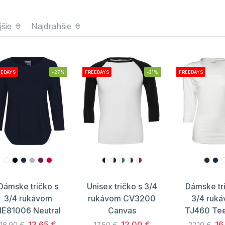
jšie
Najdrahšie
EEDAYS
-27%
FREEDAYS
-31%
FREEDAYS
Dámske tričko s
Unisex tričko s 3/4
Dámske tr
3/4 rukávom
rukávom CV3200
3/4 ruk
E81006 Neutral
Canvas
TJ460 Tee
13.65 €
12.00 €
16
18.90 €
17.50 €
22.10 €