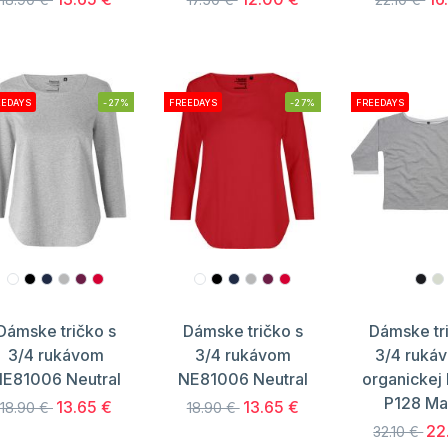
EEDAYS
-27%
FREEDAYS
-27%
FREEDAYS
Dámske tričko s
Dámske tričko s
Dámske tr
3/4 rukávom
3/4 rukávom
3/4 ruká
E81006 Neutral
NE81006 Neutral
organickej
P128 Ma
13.65 €
13.65 €
18.90 €
18.90 €
22
32.10 €