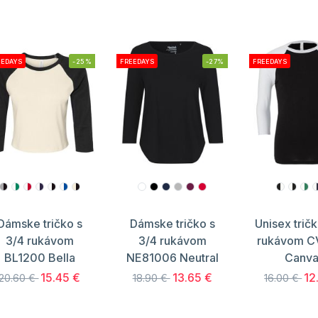
EEDAYS
-25%
FREEDAYS
-27%
FREEDAYS
Dámske tričko s
Dámske tričko s
Unisex tričk
3/4 rukávom
3/4 rukávom
rukávom 
BL1200 Bella
NE81006 Neutral
Canva
15.45 €
13.65 €
12
20.60 €
18.90 €
16.00 €