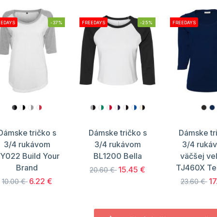
EEDAYS
-37%
FREEDAYS
-25%
FREEDAYS
Dámske tričko s
Dámske tričko s
Dámske tr
3/4 rukávom
3/4 rukávom
3/4 ruká
Y022 Build Your
BL1200 Bella
väčšej ve
Brand
TJ460X Te
15.45 €
20.60 €
6.22 €
17
10.00 €
23.60 €