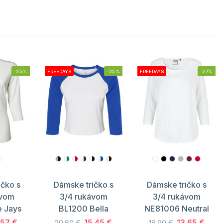
-25%
FREEDAYS
-25%
FREEDAYS
-27%
ičko s
Dámske tričko s
Dámske tričko s
ávom
3/4 rukávom
3/4 rukávom
 Jays
BL1200 Bella
NE81006 Neutral
.57 €
15.45 €
13.65 €
20.60 €
18.90 €