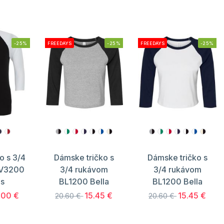
-25%
FREEDAYS
-25%
FREEDAYS
-25%
o s 3/4
Dámske tričko s
Dámske tričko s
CV3200
3/4 rukávom
3/4 rukávom
s
BL1200 Bella
BL1200 Bella
.00 €
15.45 €
15.45 €
20.60 €
20.60 €