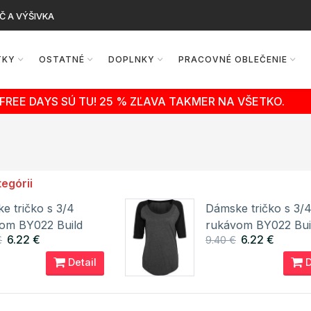
Č A VÝŠIVKA
TKY
OSTATNÉ
DOPLNKY
PRACOVNÉ OBLEČENIE
FREE DAYS SÚ TU! 25 % ZĽAVA TAKMER NA VŠETKO.
tegórii
e tričko s 3/4
Dámske tričko s 3/
om BY022 Build
rukávom BY022 Bui
6.22 €
6.22 €
€
9.40 €
Brand
Your Brand
Detail
D