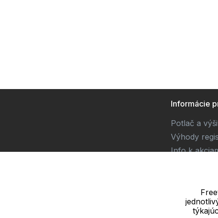
Informácie p
Potlač a výš
Výhody regis
Info k akcia
Súťaž
Free
jednotli
Dodávateľ
týkajú