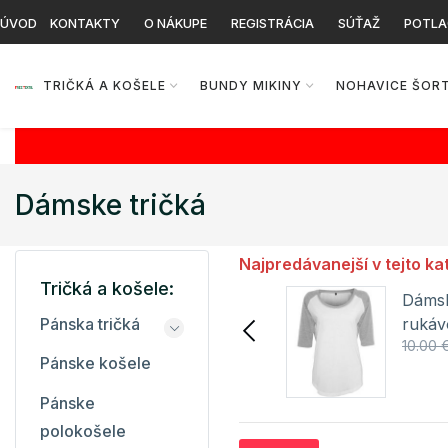
ÚVOD
KONTAKTY
O NÁKUPE
REGISTRÁCIA
SÚŤAŽ
POTLA
TRIČKÁ A KOŠELE
BUNDY MIKINY
NOHAVICE ŠOR
Dámske tričká
Najpredávanejší v tejto ka
Tričká a košele:
Dámske tričko s 3/4
Dámsk
rukávom BY022 Build
rukáv
Pánska tričká
6.22 €
9.40 €
10.00 
Your Brand
Your 
Pánske košele
Detail
Pánske
polokošele