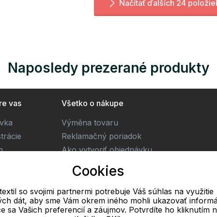
Načítať ďalších 24 položie
Naposledy prezerané produkty
re vas
Všetko o nákupe
ivka
Výměna tovaru
trácie
Reklamačný poriadok
m
Ako vytvoriť objednávku
Obchodné podmienky
Cookies
Doprava
textil so svojimi partnermi potrebuje Váš súhlas na využitie
vých dát, aby sme Vám okrem iného mohli ukazovať informá
E-mail
ce sa Vašich preferencií a záujmov. Potvrdíte ho kliknutím 