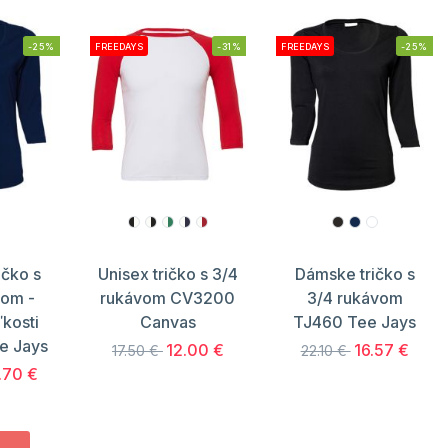
-25%
FREEDAYS
-31%
FREEDAYS
-25%
ičko s
Unisex tričko s 3/4
Dámske tričko s
vom -
rukávom CV3200
3/4 rukávom
ľkosti
Canvas
TJ460 Tee Jays
e Jays
12.00 €
16.57 €
17.50 €
22.10 €
.70 €