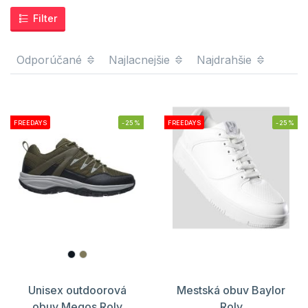
Filter
Odporúčané
Najlacnejšie
Najdrahšie
FREEDAYS
-25%
FREEDAYS
-25%
Unisex outdoorová
Mestská obuv Baylor
obuv Megos Roly
Roly