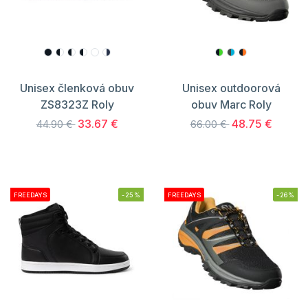
Unisex členková obuv
Unisex outdoorová
ZS8323Z Roly
obuv Marc Roly
33.67 €
48.75 €
44.90 €
66.00 €
FREEDAYS
-25%
FREEDAYS
-26%