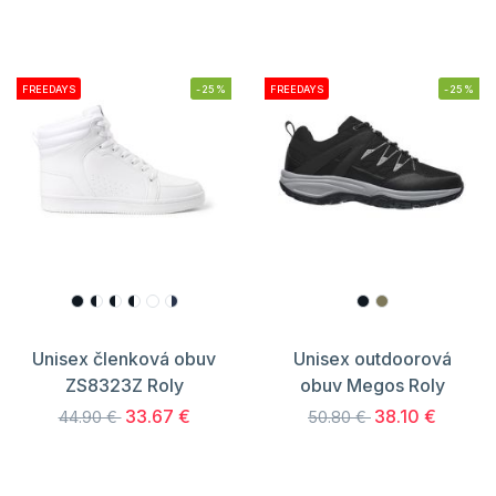
FREEDAYS
-25%
FREEDAYS
-25%
Unisex členková obuv
Unisex outdoorová
ZS8323Z Roly
obuv Megos Roly
33.67 €
38.10 €
44.90 €
50.80 €