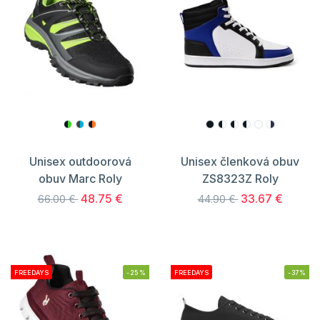
Unisex outdoorová
Unisex členková obuv
obuv Marc Roly
ZS8323Z Roly
48.75 €
33.67 €
66.00 €
44.90 €
FREEDAYS
-25%
FREEDAYS
-37%