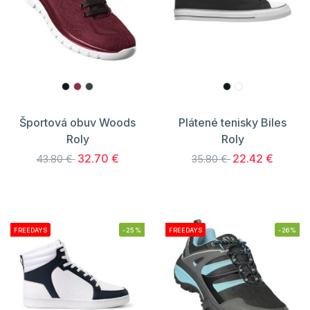
Športová obuv Woods
Plátené tenisky Biles
Roly
Roly
32.70 €
22.42 €
43.80 €
35.80 €
FREEDAYS
-25%
FREEDAYS
-26%