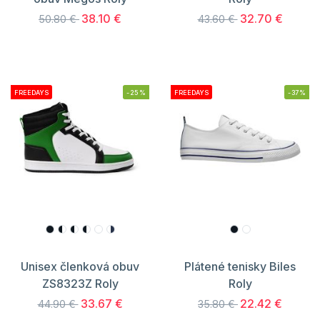
38.10 €
32.70 €
50.80 €
43.60 €
FREEDAYS
-25%
FREEDAYS
-37%
Unisex členková obuv
Plátené tenisky Biles
ZS8323Z Roly
Roly
33.67 €
22.42 €
44.90 €
35.80 €