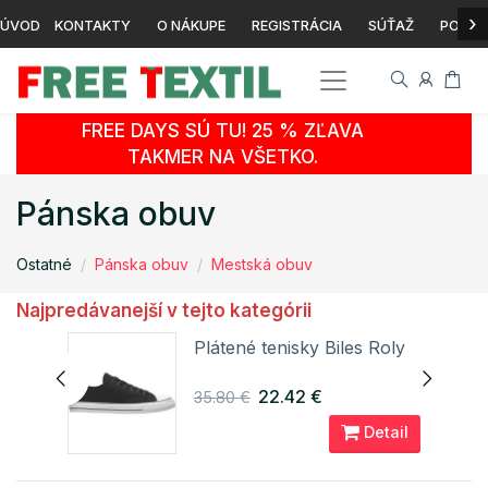
›
ÚVOD
KONTAKTY
O NÁKUPE
REGISTRÁCIA
SÚŤAŽ
POTLA
FREE DAYS SÚ TU! 25 % ZĽAVA
TAKMER NA VŠETKO.
Pánska obuv
Ostatné
Pánska obuv
Mestská obuv
Najpredávanejší v tejto kategórii
Plátené tenisky Biles Roly
22.42 €
35.80 €
ail
Detail