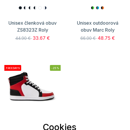
Unisex členková obuv
Unisex outdoorová
ZS8323Z Roly
obuv Marc Roly
33.67 €
48.75 €
44.90 €
66.00 €
FREEDAYS
-25%
Cookies