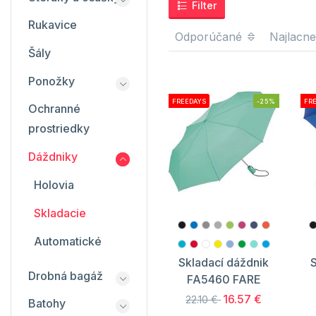
Filter
Rukavice
Odporúčané
Najlacne
Šály
Ponožky
FREEDAYS
-25%
FR
Ochranné
prostriedky
Dáždniky
Holovia
Skladacie
Automatické
Skladací dáždnik
S
Drobná bagáž
FA5460 FARE
16.57 €
22.10 €
Batohy