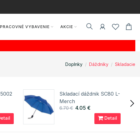
PRACOVNÉ VYBAVENIE
AKCIE
Doplnky
Dáždniky
Skladacie
A5002
Skladací dáždnik SC80 L-
Merch
4.05 €
6.70 €
etail
Detail