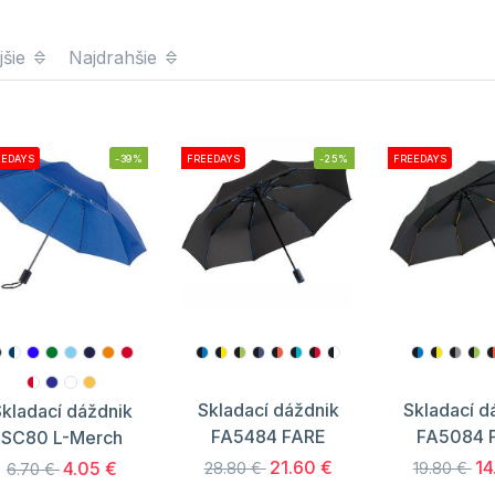
jšie
Najdrahšie
EEDAYS
-39%
FREEDAYS
-25%
FREEDAYS
Skladací dáždnik
Skladací d
kladací dáždnik
FA5484 FARE
FA5084 
SC80 L-Merch
21.60 €
14
4.05 €
28.80 €
19.80 €
6.70 €