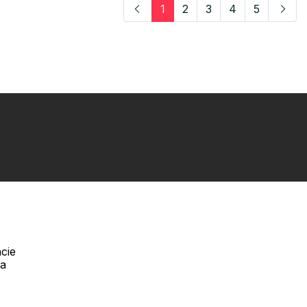
1
2
3
4
5
cie
Telefón:
na
Offline
+421 277 270 056