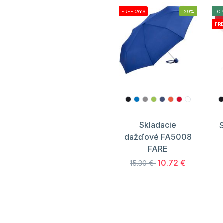
FREEDAYS
-29%
TOP
FR
Skladacie
S
dažďové FA5008
FARE
10.72 €
15.30 €