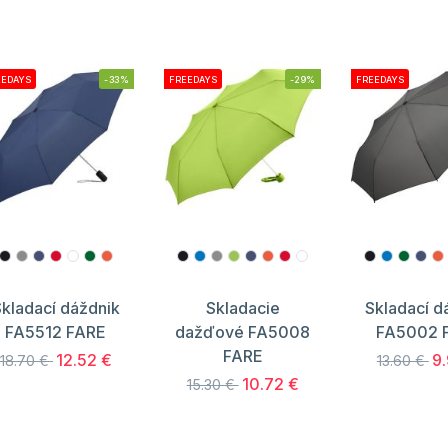
EEDAYS
-33%
FREEDAYS
-29%
FREEDAYS
kladací dáždnik
Skladacie
Skladací d
FA5512 FARE
dažďové FA5008
FA5002 
FARE
12.52 €
9
18.70 €
13.60 €
10.72 €
15.30 €