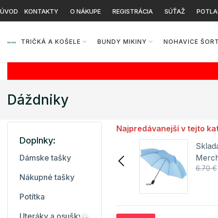
ÚVOD
KONTAKTY
O NÁKUPE
REGISTRÁCIA
SÚŤAŽ
POTLA
TRIČKÁ A KOŠELE
BUNDY MIKINY
NOHAVICE ŠOR
Dáždniky
Najpredávanejší v tejto ka
Doplnky:
Skladací dáždnik SC80 L-
Sklad
Merch
Merc
Dámske tašky
4.05 €
6.70 €
6.70 €
Nákupné tašky
Detail
Potítka
Uteráky a osušky