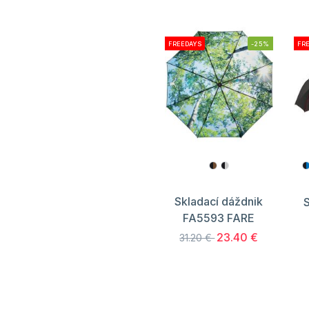
FREEDAYS
-25%
FR
Skladací dáždnik
S
FA5593 FARE
23.40 €
31.20 €