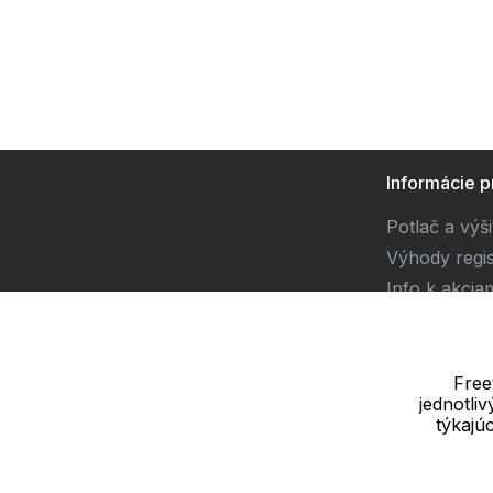
Informácie p
Potlač a výš
Výhody regis
Info k akcia
Súťaž
Free
jednotli
Dodávateľ
týkajú
SOLEDO, s.r.o. IČ: 29298679
Nové sady 988/2, 60200 Brno