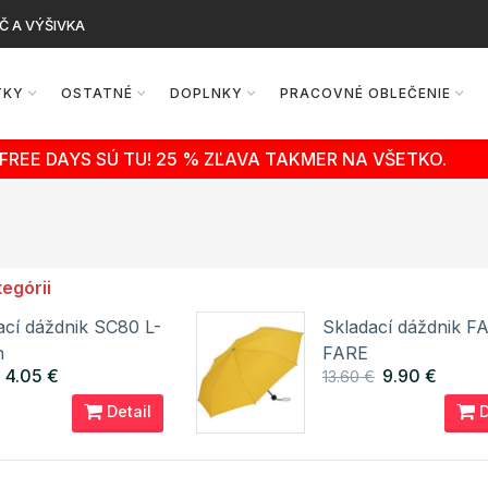
Č A VÝŠIVKA
TKY
OSTATNÉ
DOPLNKY
PRACOVNÉ OBLEČENIE
FREE DAYS SÚ TU! 25 % ZĽAVA TAKMER NA VŠETKO.
tegórii
ací dáždnik SC80 L-
Skladací dáždnik F
h
FARE
4.05 €
9.90 €
13.60 €
Detail
D