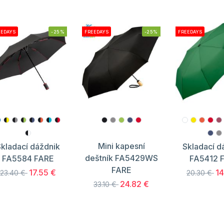
EEDAYS
-25%
FREEDAYS
-25%
FREEDAYS
Mini kapesní
kladací dáždnik
Skladací d
deštník FA5429WS
FA5584 FARE
FA5412 
FARE
17.55 €
14
23.40 €
20.30 €
24.82 €
33.10 €