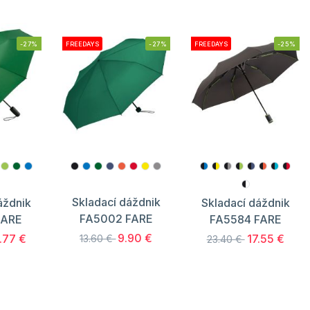
-27%
FREEDAYS
-27%
FREEDAYS
-25%
Skladací dáždnik
áždnik
Skladací dáždnik
FA5002 FARE
FARE
FA5584 FARE
9.90 €
.77 €
17.55 €
13.60 €
23.40 €