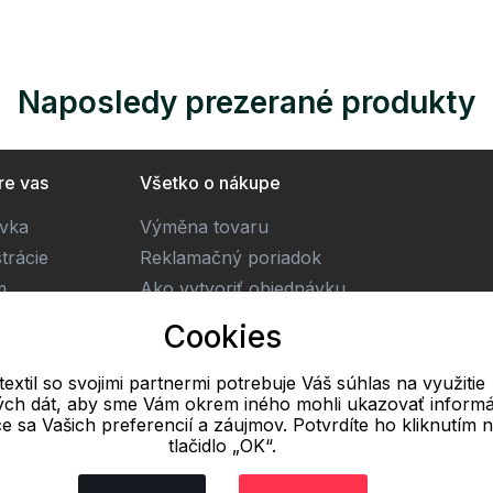
Naposledy prezerané produkty
re vas
Všetko o nákupe
ivka
Výměna tovaru
trácie
Reklamačný poriadok
m
Ako vytvoriť objednávku
Obchodné podmienky
Cookies
Doprava
textil so svojimi partnermi potrebuje Váš súhlas na využitie
vých dát, aby sme Vám okrem iného mohli ukazovať informá
E-mail
ce sa Vašich preferencií a záujmov. Potvrdíte ho kliknutím 
tlačidlo „OK“.
Online
info@freetextil.sk