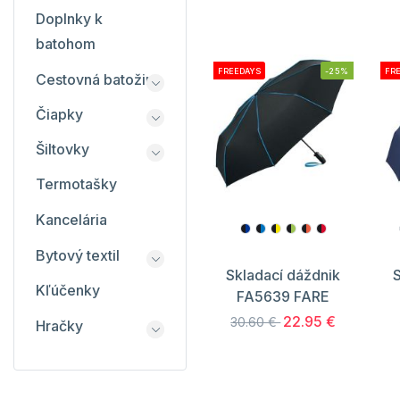
Doplnky k
batohom
FREEDAYS
-25%
FR
Cestovná batožina
Čiapky
Šiltovky
Termotašky
Kancelária
Bytový textil
Skladací dáždnik
S
Kľúčenky
FA5639 FARE
22.95 €
30.60 €
Hračky