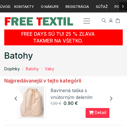
›
ÚVOD
KONTAKTY
O NÁKUPE
REGISTRÁCIA
SÚŤAŽ
POTLA
FREE DAYS SÚ TU! 25 % ZĽAVA
TAKMER NA VŠETKO.
Batohy
Doplnky
Batohy
Vaky
Najpredávanejší v tejto kategórii
Roly
Bavlnená taška s
vnútorným delením
0.90 €
1.20 €
XT010N Printwear
ail
Detail