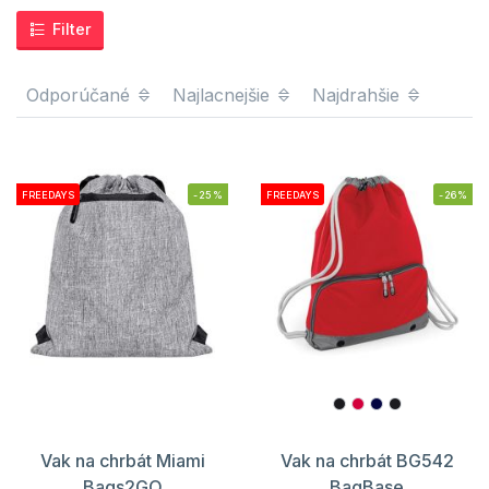
Filter
Odporúčané
Najlacnejšie
Najdrahšie
FREEDAYS
-25%
FREEDAYS
-26%
Vak na chrbát Miami
Vak na chrbát BG542
Bags2GO
BagBase