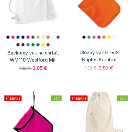
Úložný vak HI-VIS
Bavlnený vak na chrbát
Naples Korntex
WM110 Westford Mill
0.97 €
2.85 €
1.30 €
4.10 €
FREEDAYS
-25%
FREEDAYS
-25%