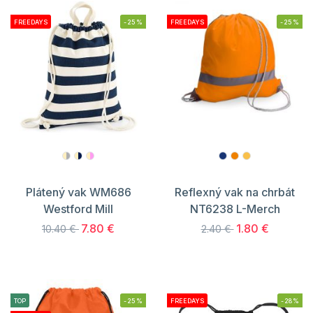
FREEDAYS
-25%
FREEDAYS
-25%
Plátený vak WM686
Reflexný vak na chrbát
Westford Mill
NT6238 L-Merch
7.80 €
1.80 €
10.40 €
2.40 €
TOP
-25%
FREEDAYS
-28%