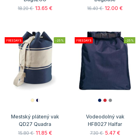
13.65 €
12.00 €
18.20 €
16.40 €
FREEDAYS
-25%
FREEDAYS
-25%
Mestský plátený vak
Vodeodolný vak
QD27 Quadra
HF8027 Halfar
11.85 €
5.47 €
15.80 €
7.30 €