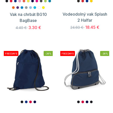
Vodeodolný vak Splash
Vak na chrbát BG10
2 Halfar
BagBase
18.45 €
3.30 €
24.60 €
4.40 €
FREEDAYS
-26%
FREEDAYS
-26%