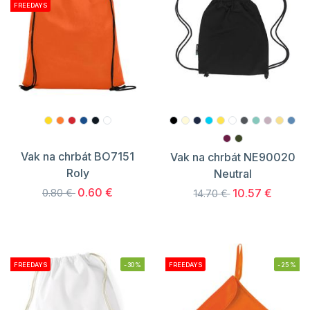
FREEDAYS
Vak na chrbát BO7151
Vak na chrbát NE90020
Roly
Neutral
0.60 €
10.57 €
0.80 €
14.70 €
FREEDAYS
-30%
FREEDAYS
-25%