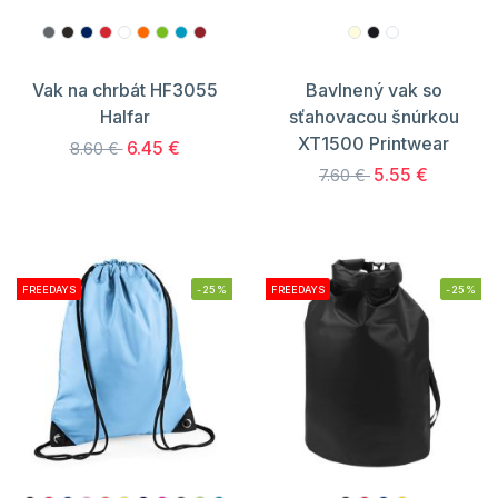
Vak na chrbát HF3055
Bavlnený vak so
Halfar
sťahovacou šnúrkou
XT1500 Printwear
6.45 €
8.60 €
5.55 €
7.60 €
FREEDAYS
-25%
FREEDAYS
-25%