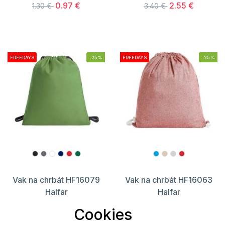
0.97 €
2.55 €
1.30 €
3.40 €
FREEDAYS
-25%
FREEDAYS
-25%
Vak na chrbát HF16079
Vak na chrbát HF16063
Halfar
Halfar
8.85 €
3.75 €
11.80 €
5.00 €
Cookies