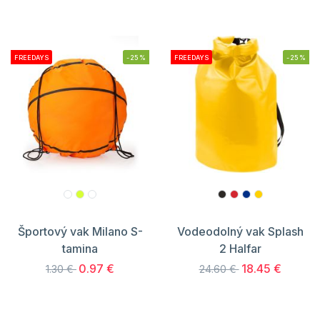
FREEDAYS
-25%
FREEDAYS
-25%
Športový vak Milano S-
Vodeodolný vak Splash
tamina
2 Halfar
0.97 €
18.45 €
1.30 €
24.60 €