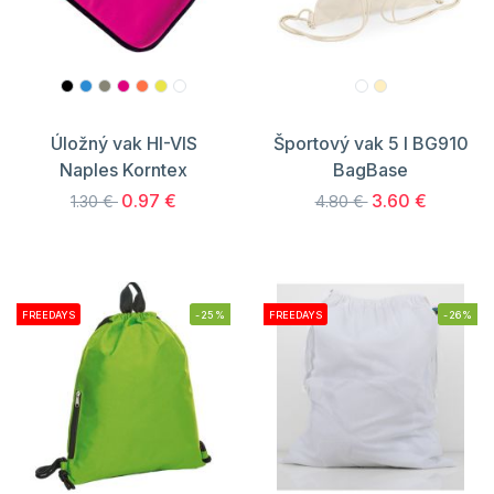
Úložný vak HI-VIS
Športový vak 5 l BG910
Naples Korntex
BagBase
0.97 €
3.60 €
1.30 €
4.80 €
FREEDAYS
-25%
FREEDAYS
-26%