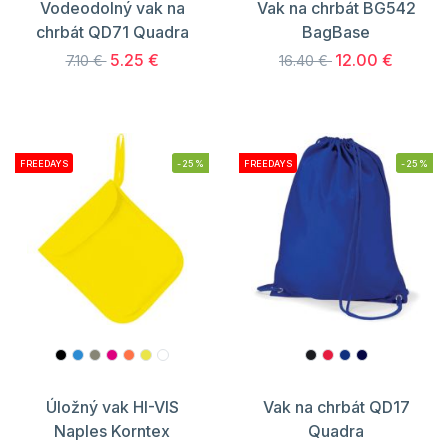
Vodeodolný vak na
Vak na chrbát BG542
chrbát QD71 Quadra
BagBase
5.25 €
12.00 €
7.10 €
16.40 €
FREEDAYS
-25%
FREEDAYS
-25%
Úložný vak HI-VIS
Vak na chrbát QD17
Naples Korntex
Quadra