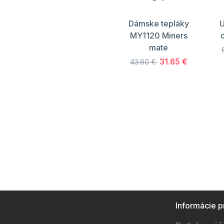
Dámske tepláky
U
MY1120 Miners
mate
31.65 €
43.60 €
Informácie p