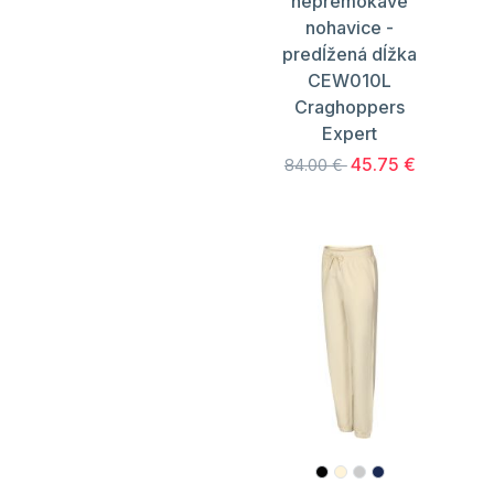
nepremokavé
nohavice -
predĺžená dĺžka
CEW010L
Craghoppers
Expert
45.75 €
84.00 €