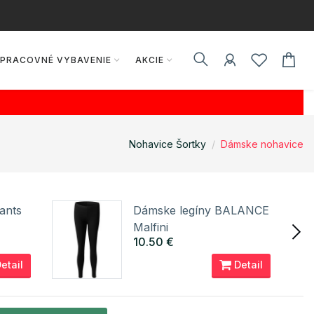
PRACOVNÉ VYBAVENIE
AKCIE
Nohavice Šortky
Dámske nohavice
ants
Dámske legíny BALANCE
Malfini
10.50 €
etail
Detail