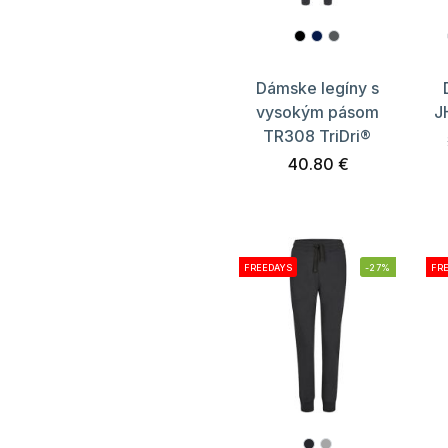
Dámske legíny s
vysokým pásom
J
TR308 TriDri®
40.80 €
FREEDAYS
-27%
FR