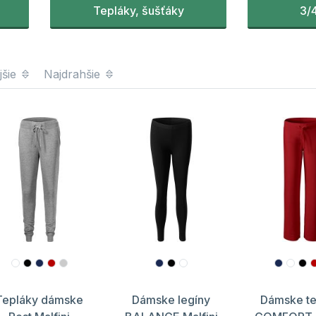
Tepláky, šušťáky
3/
jšie
Najdrahšie
Tepláky dámske
Dámske legíny
Dámske te