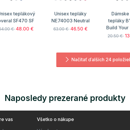
nisex teplákový
Unisex tepláky
Dámske 
overal SF470 SF
NE74003 Neutral
tepláky 
Build Your
48.00 €
46.50 €
64.00 €
63.00 €
13
20.50 €
Načítať ďalších 24 položie
Naposledy prezerané produkty
re vas
Všetko o nákupe