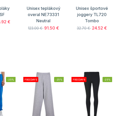
pláky
Unisex teplákový
Unisex športové
SF
overal NE73331
joggery TL720
Neutral
Tombo
.92 €
91.50 €
24.52 €
123.00 €
32.70 €
-25%
FREEDAYS
-25%
FREEDAYS
-25%