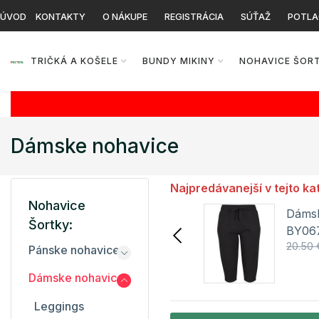
ÚVOD
KONTAKTY
O NÁKUPE
REGISTRÁCIA
SÚŤAŽ
POTLA
TRIČKÁ A KOŠELE
BUNDY MIKINY
NOHAVICE ŠOR
Dámske nohavice
Najpredávanejší v tejto ka
Nohavice
Unisex nepremokavé
Dámsk
Šortky:
nohavice - skrátená
BY067
45.75 €
84.00 €
20.50 
dĺžka CEW010S
Pánske nohavice
Craghoppers Expert
Detail
Dámske nohavice
Leggings