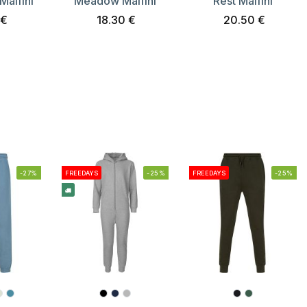
alfini
Meadow Malfini
Rest Malfini
 €
18.30 €
20.50 €
-27%
FREEDAYS
-25%
FREEDAYS
-25%