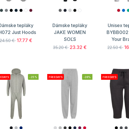
Dámske tepláky
Dámske tepláky
Unisex te
H072 Just Hoods
JAKE WOMEN
BYBB002 
SOĽS
Your Br
17.77 €
24.50 €
23.32 €
16
35.20 €
22.50 €
EEDAYS
-25%
FREEDAYS
-26%
FREEDAYS