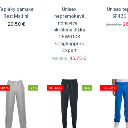
Tepláky dámske
Unisex
Unisex te
Rest Malfini
nepremokavé
SF430 
nohavice -
20.50 €
26
36.90 €
skrátená dĺžka
CEW010S
Craghoppers
Expert
45.75 €
84.00 €
EEDAYS
-27%
FREEDAYS
-33%
FREEDAYS