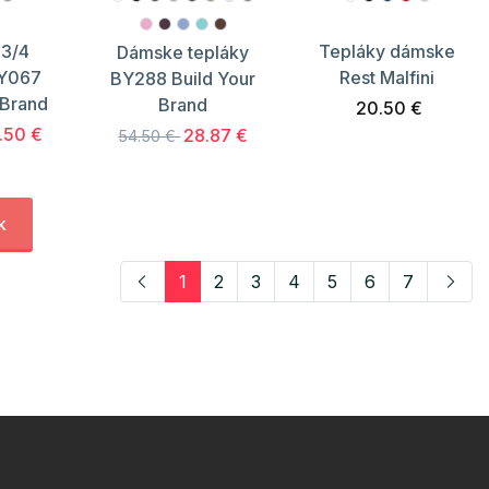
3/4
Tepláky dámske
Dámske tepláky
BY067
Rest Malfini
BY288 Build Your
 Brand
Brand
20.50 €
.50 €
28.87 €
54.50 €
k
1
2
3
4
5
6
7