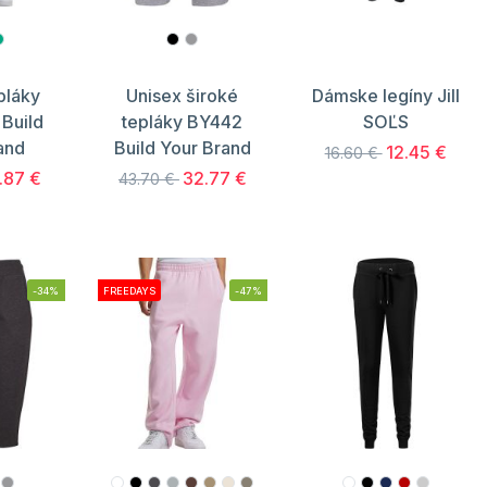
pláky
Unisex široké
Dámske legíny Jill
Build
tepláky BY442
SOĽS
and
Build Your Brand
12.45 €
16.60 €
.87 €
32.77 €
43.70 €
-34%
FREEDAYS
-47%