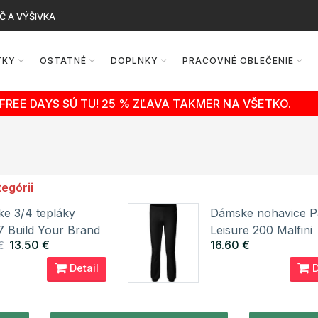
Č A VÝŠIVKA
TKY
OSTATNÉ
DOPLNKY
PRACOVNÉ OBLEČENIE
FREE DAYS SÚ TU! 25 % ZĽAVA TAKMER NA VŠETKO.
tegórii
e 3/4 tepláky
Dámske nohavice P
 Build Your Brand
Leisure 200 Malfini
13.50 €
16.60 €
€
Detail
D