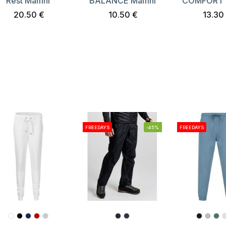
Rest Malfini
BALANCE Malfini
COMFORT M
20.50 €
10.50 €
13.30
FREEDAYS
-45%
FREEDAYS