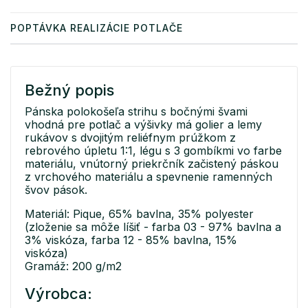
POPTÁVKA REALIZÁCIE POTLAČE
Bežný popis
Pánska polokošeľa strihu s bočnými švami
vhodná pre potlač a výšivky má golier a lemy
rukávov s dvojitým reliéfnym prúžkom z
rebrového úpletu 1:1, légu s 3 gombíkmi vo farbe
materiálu, vnútorný priekrčník začistený páskou
z vrchového materiálu a spevnenie ramenných
švov pások.
Materiál: Pique, 65% bavlna, 35% polyester
(zloženie sa môže líšiť - farba 03 - 97% bavlna a
3% viskóza, farba 12 - 85% bavlna, 15%
viskóza)
Gramáž: 200 g/m2
Výrobca: