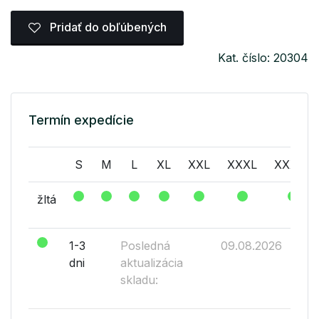
Pridať do obľúbených
Kat. číslo: 20304
Termín expedície
S
M
L
XL
XXL
XXXL
XXXXL
žltá
1-3
Posledná
09.08.2026
dni
aktualizácia
skladu: