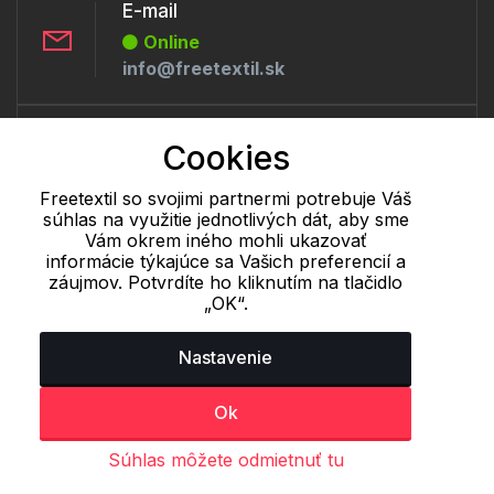
E-mail
Online
info@freetextil.sk
Telefón:
Cookies
Offline
+421 277 270 056
Freetextil so svojimi partnermi potrebuje Váš
súhlas na využitie jednotlivých dát, aby sme
Vám okrem iného mohli ukazovať
informácie týkajúce sa Vašich preferencií a
Cookie - podrobné nastavenie
|
Ďalšie informácie
|
Spracovanie
záujmov. Potvrdíte ho kliknutím na tlačidlo
osobných údajov
„OK“.
Nastavenie
Ok
Súhlas môžete odmietnuť tu