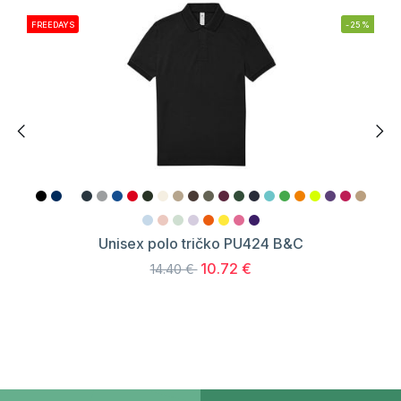
FREEDAYS
-25%
Unisex polo tričko PU424 B&C
10.72 €
14.40 €