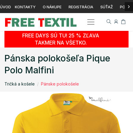
›
ÚVOD
KONTAKTY
O NÁKUPE
REGISTRÁCIA
SÚŤAŽ
POTLA
FREE DAYS SÚ TU! 25 % ZĽAVA
TAKMER NA VŠETKO.
Pánska polokošeľa Pique
Polo Malfini
Tričká a košele
Pánske polokošele