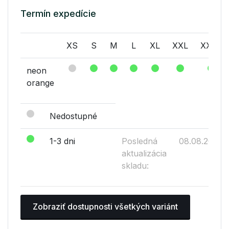
Termín expedície
XS
S
M
L
XL
XXL
XXXL
neon
orange
Nedostupné
1-3 dni
Posledná
08.08.2026
aktualizácia
skladu:
Zobraziť dostupnosti všetkých variánt