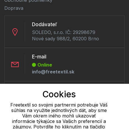
Obchodné podmienky
Doprava
Dodávateľ
SOLEDO, s.r.o. IČ: 29298679
Nové sady 988/2, 60200 Brno
E-mail
Online
info@freetextil.sk
Telefón:
Cookies
Offline
+421 277 270 056
Freetextil so svojimi partnermi potrebuje Váš
súhlas na využitie jednotlivých dát, aby sme
Vám okrem iného mohli ukazovať
informácie týkajúce sa Vašich preferencií a
Cookie - podrobné nastavenie
|
Ďalšie informácie
|
Spracovanie
záujmov. Potvrdíte ho kliknutím na tlačidlo
osobných údajov