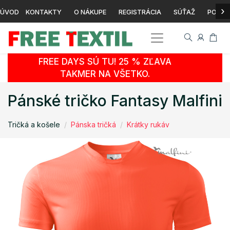
›
ÚVOD
KONTAKTY
O NÁKUPE
REGISTRÁCIA
SÚŤAŽ
POTLA
FREE DAYS SÚ TU! 25 % ZĽAVA
TAKMER NA VŠETKO.
Pánské tričko Fantasy Malfini
Tričká a košele
Pánska tričká
Krátky rukáv