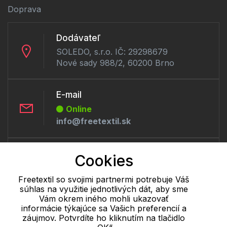
Doprava
Dodávateľ
SOLEDO, s.r.o. IČ: 29298679
Nové sady 988/2, 60200 Brno
E-mail
Online
info@freetextil.sk
Telefón:
Cookies
Offline
+421 277 270 056
Freetextil so svojimi partnermi potrebuje Váš
súhlas na využitie jednotlivých dát, aby sme
Vám okrem iného mohli ukazovať
informácie týkajúce sa Vašich preferencií a
Cookie - podrobné nastavenie
|
Ďalšie informácie
|
Spracovanie
záujmov. Potvrdíte ho kliknutím na tlačidlo
osobných údajov