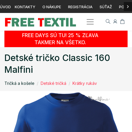
›
ÚVOD
KONTAKTY
O NÁKUPE
REGISTRÁCIA
SÚŤAŽ
POTLA
FREE DAYS SÚ TU! 25 % ZĽAVA
TAKMER NA VŠETKO.
Detské tričko Classic 160
Malfini
Tričká a košele
Detské tričká
Krátky rukáv