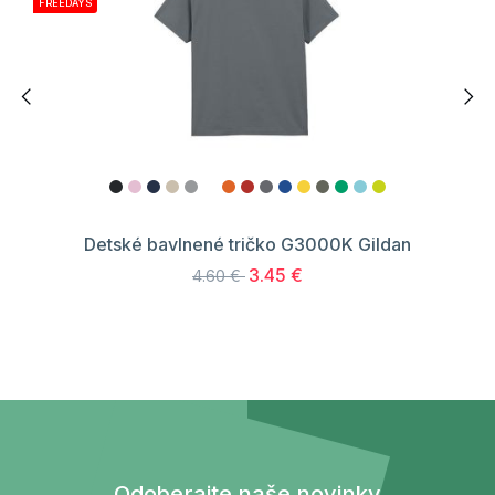
FREEDAYS
Detské bavlnené tričko G3000K Gildan
3.45 €
4.60 €
Odoberajte naše novinky