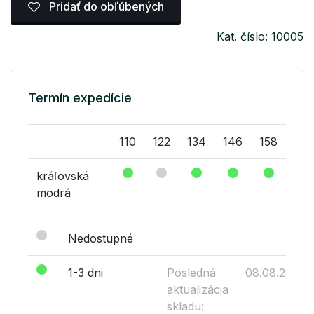
Pridať do obľúbených
Kat. číslo: 10005
Termín expedície
110
122
134
146
158
kráľovská
modrá
Nedostupné
1-3 dni
Posledná
08.08.2026
aktualizácia
skladu: