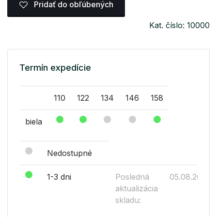
Pridať do obľúbených
Kat. číslo: 10000
Termín expedície
110
122
134
146
158
biela
Nedostupné
1-3 dni
Posledná
05.08.2026
aktualizácia
skladu: