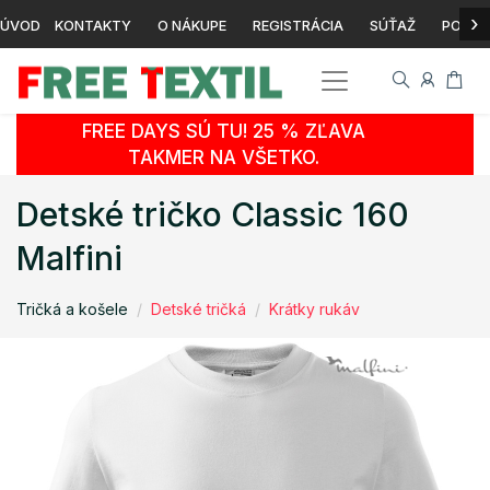
›
ÚVOD
KONTAKTY
O NÁKUPE
REGISTRÁCIA
SÚŤAŽ
POTLA
FREE DAYS SÚ TU! 25 % ZĽAVA
TAKMER NA VŠETKO.
Detské tričko Classic 160
Malfini
Tričká a košele
Detské tričká
Krátky rukáv