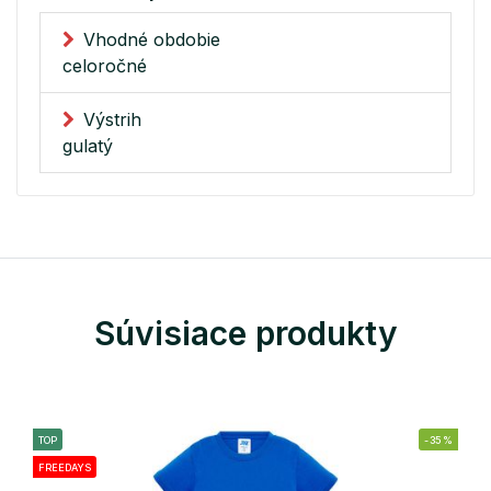
Vhodné obdobie
celoročné
Výstrih
gulatý
Súvisiace produkty
TOP
-35%
FREEDAYS