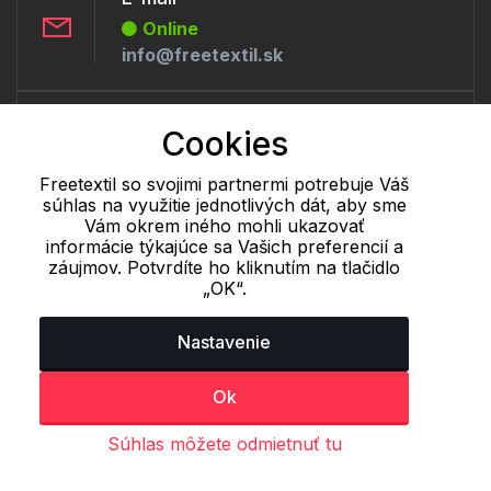
Online
info@freetextil.sk
Telefón:
Cookies
Offline
+421 277 270 056
Freetextil so svojimi partnermi potrebuje Váš
súhlas na využitie jednotlivých dát, aby sme
Vám okrem iného mohli ukazovať
informácie týkajúce sa Vašich preferencií a
Cookie - podrobné nastavenie
|
Ďalšie informácie
|
Spracovanie
záujmov. Potvrdíte ho kliknutím na tlačidlo
osobných údajov
„OK“.
Nastavenie
Ok
Súhlas môžete odmietnuť tu