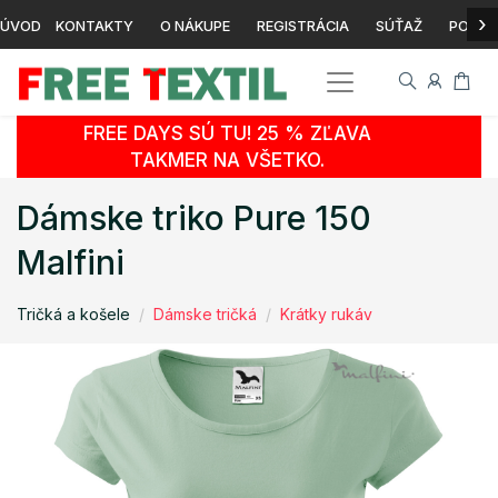
›
ÚVOD
KONTAKTY
O NÁKUPE
REGISTRÁCIA
SÚŤAŽ
POTLA
FREE DAYS SÚ TU! 25 % ZĽAVA
TAKMER NA VŠETKO.
Dámske triko Pure 150
Malfini
Tričká a košele
Dámske tričká
Krátky rukáv