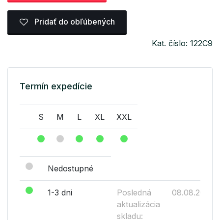
Pridať do obľúbených
Kat. číslo: 122C9
Termín expedície
S
M
L
XL
XXL
Nedostupné
1-3 dni
Posledná
08.08.2026
aktualizácia
skladu: