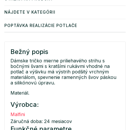
NÁJDETE V KATEGÓRII
POPTÁVKA REALIZÁCIE POTLAČE
Bežný popis
Dámske tričko mierne priliehavého strihu s
bočnými švami s kratšími rukávmi vhodné na
potlač a výšivku má výstrih podšitý vrchným
materiálom, spevnenie ramenných švov páskou
a silikónovú úpravu.
Materiál.
Výrobca:
Malfini
Záručná doba: 24 mesiacov
Funkčné parametre