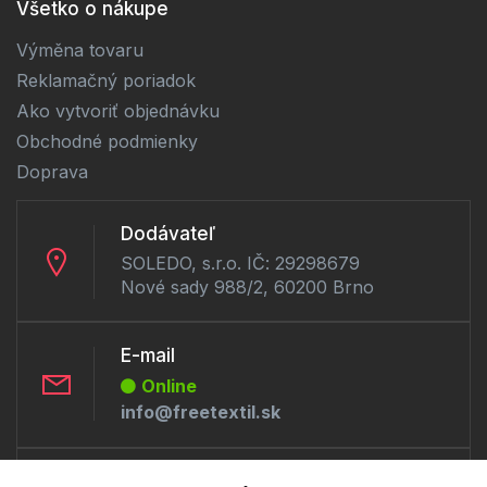
Všetko o nákupe
Výměna tovaru
Reklamačný poriadok
Ako vytvoriť objednávku
Obchodné podmienky
Doprava
Dodávateľ
SOLEDO, s.r.o. IČ: 29298679
Nové sady 988/2, 60200 Brno
E-mail
Online
info@freetextil.sk
Telefón: