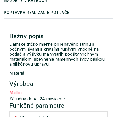
NÁJDETE V KATEGÓRII
POPTÁVKA REALIZÁCIE POTLAČE
Bežný popis
Dámske tričko mierne priliehavého strihu s
bočnými švami s kratšími rukávmi vhodné na
potlač a výšivku má výstrih podšitý vrchným
materiálom, spevnenie ramenných švov páskou
a silikónovú úpravu.
Materiál.
Výrobca:
Malfini
Záručná doba: 24 mesiacov
Funkčné parametre