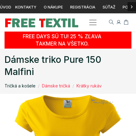
›
ÚVOD
KONTAKTY
O NÁKUPE
REGISTRÁCIA
SÚŤAŽ
POTLA
FREE DAYS SÚ TU! 25 % ZĽAVA
TAKMER NA VŠETKO.
Dámske triko Pure 150
Malfini
Tričká a košele
Dámske tričká
Krátky rukáv