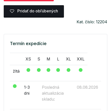
Pridať do obľúbených
Kat. číslo: 12204
Termín expedície
XS
S
M
L
XL
XXL
žltá
1-3
Posledná
08.08.2026
dni
aktualizácia
skladu: