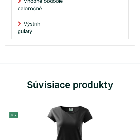
Vhodné obdobie
celoročné
Výstrih
gulatý
Súvisiace produkty
TOP