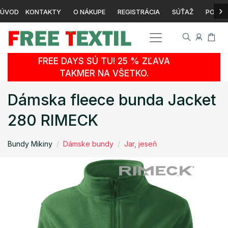
›
ÚVOD
KONTAKTY
O NÁKUPE
REGISTRÁCIA
SÚŤAŽ
POTLA
FREE DAYS SÚ TU! 25 % ZĽAVA
TAKMER NA VŠETKO.
Dámska fleece bunda Jacket
280 RIMECK
Bundy Mikiny
Dámske bundy
Jar, jeseň