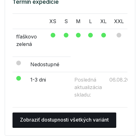
Termín expedície
XS
S
M
L
XL
XXL
fľaškovo
zelená
Nedostupné
1-3 dni
Posledná
06.08.2026
aktualizácia
skladu:
Zobraziť dostupnosti všetkých variánt