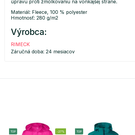
úpravu proti žmolkovaniu na vonkajšej strane.
Materiál: Fleece, 100 % polyester
Hmotnosť: 280 g/m2
Výrobca:
RIMECK
Záručná doba: 24 mesiacov
TOP
-27%
TOP