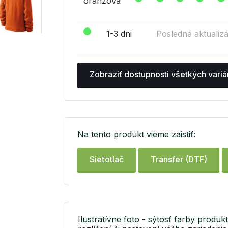
oranžová
1-3 dni
Posledná aktualizá
Zobraziť dostupnosti všetkých variá
Na tento produkt vieme zaistiť:
Sieťotlač
Transfer (DTF)
Ilustratívne foto - sýtosť farby produkt