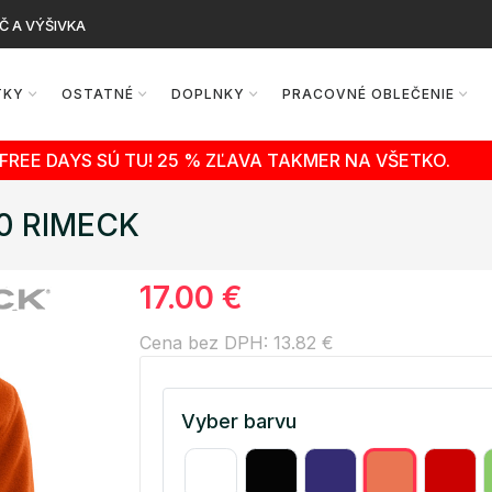
Č A VÝŠIVKA
TKY
OSTATNÉ
DOPLNKY
PRACOVNÉ OBLEČENIE
FREE DAYS SÚ TU! 25 % ZĽAVA TAKMER NA VŠETKO.
80 RIMECK
17.00 €
Cena bez DPH: 13.82 €
Vyber barvu