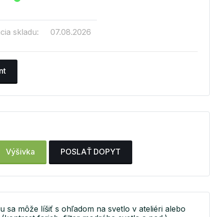
cia skladu:
07.08.2026
nt
Výšivka
POSLAŤ DOPYT
u sa môže líšiť s ohľadom na svetlo v ateliéri alebo