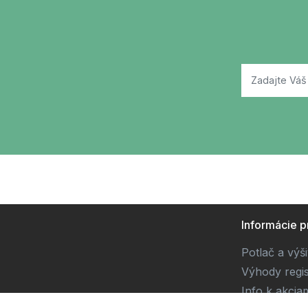
Informácie p
Potlač a výš
Výhody regis
Info k akcia