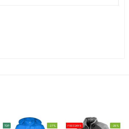
TOP
-27%
FREEDAYS
-28%