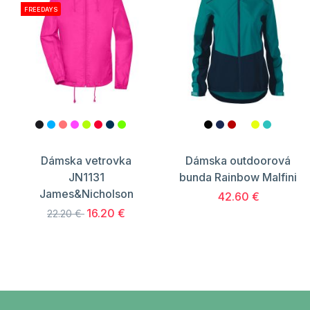
FREEDAYS
Dámska vetrovka
Dámska outdoorová
JN1131
bunda Rainbow Malfini
James&Nicholson
42.60 €
16.20 €
22.20 €