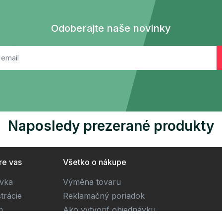
Odoberajte naše novinky
Naposledy prezerané produkty
re vas
Všetko o nákupe
ivka
Výměna tovaru
trácie
Reklamačný poriadok
m
Ako vytvoriť objednávku