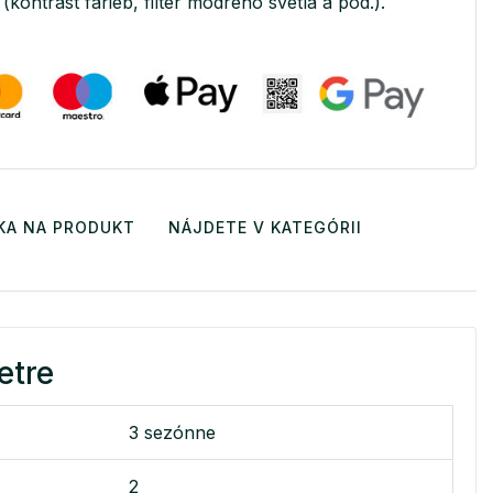
(kontrast farieb, filter modrého svetla a pod.).
KA NA PRODUKT
NÁJDETE V KATEGÓRII
etre
3 sezónne
2