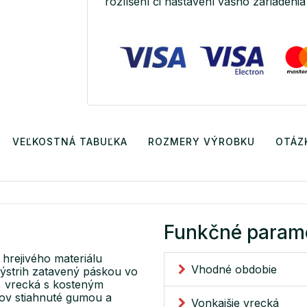
rozlíšení či nastavení vášho zariadenia 
VEĽKOSTNÁ TABUĽKA
ROZMERY VÝROBKU
OTÁZ
Funkčné param
hrejivého materiálu
Vhodné obdobie
ýstrih zatavený páskou vo
e, vrecká s kosteným
vov stiahnuté gumou a
Vonkajšie vrecká