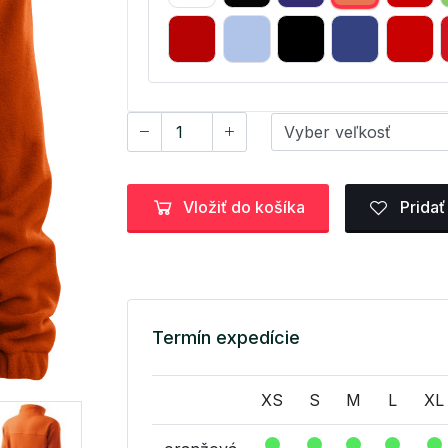
Vložiť do košíka
Pridať
Termín expedície
XS
S
M
L
XL