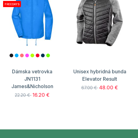
FREEDAYS
Dámska vetrovka
Unisex hybridná bunda
JN1131
Elevator Result
James&Nicholson
48.00 €
67.00 €
16.20 €
22.20 €