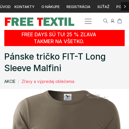
›
ÚVOD
KONTAKTY
O NÁKUPE
REGISTRÁCIA
SÚŤAŽ
POTLA
FREE DAYS SÚ TU! 25 % ZĽAVA
TAKMER NA VŠETKO.
Pánske tričko FIT-T Long
Sleeve Malfini
AKCIE
Zľavy a výpredaj oblečenia