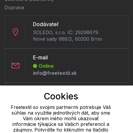
Doprava
Dodávateľ
SOLEDO, s.r.o. IČ: 29298679
Nové sady 988/2, 60200 Brno
E-mail
Online
info@freetextil.sk
Telefón:
Cookies
Online
+421 277 270 056
Freetextil so svojimi partnermi potrebuje Váš
súhlas na využitie jednotlivých dát, aby sme
Vám okrem iného mohli ukazovať
informácie týkajúce sa Vašich preferencií a
Cookie - podrobné nastavenie
|
Ďalšie informácie
|
Spracovanie
záujmov. Potvrdíte ho kliknutím na tlačidlo
osobných údajov