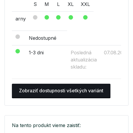
S
M
L
XL
XXL
arny
Nedostupné
1-3 dni
Posledná
07.08.2026
aktualizácia
skladu:
Zobraziť dostupnosti všetkých variánt
Na tento produkt vieme zaistiť: