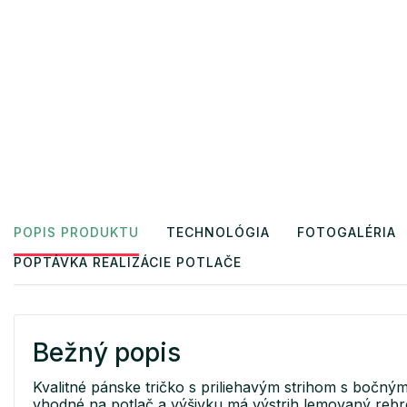
POPIS PRODUKTU
TECHNOLÓGIA
FOTOGALÉRIA
POPTÁVKA REALIZÁCIE POTLAČE
Bežný popis
Kvalitné pánske tričko s priliehavým strihom s bočný
vhodné na potlač a výšivku má výstrih lemovaný reb