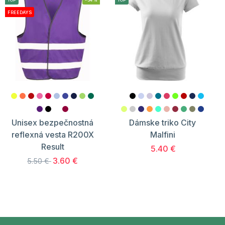
FREEDAYS
Unisex bezpečnostná
Dámske triko City
reflexná vesta R200X
Malfini
Result
5.40 €
3.60 €
5.50 €