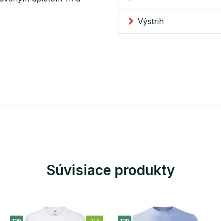
Výstrih
Súvisiace produkty
TOP
-34%
TOP