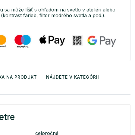
u sa môže líšiť s ohľadom na svetlo v ateliéri alebo
(kontrast farieb, filter modrého svetla a pod.).
KA NA PRODUKT
NÁJDETE V KATEGÓRII
etre
celoročné