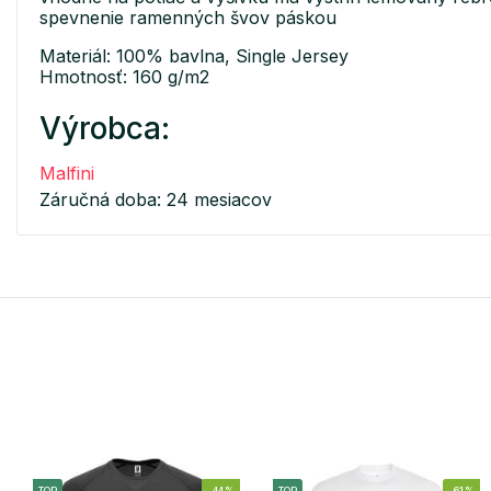
spevnenie ramenných švov páskou
Materiál: 100% bavlna, Single Jersey
Hmotnosť: 160 g/m2
Výrobca:
Malfini
Záručná doba: 24 mesiacov
TOP
-44%
TOP
-61%