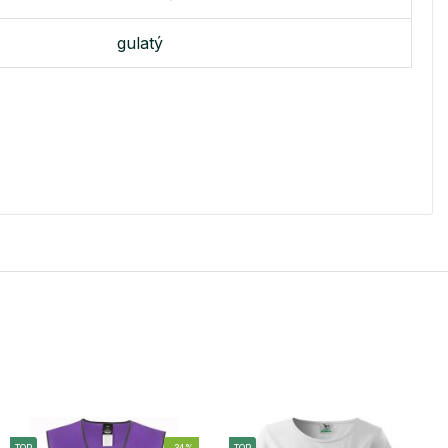
gulatý
TOP
-34%
TOP