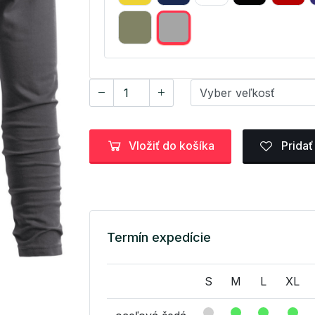
Vložiť do košíka
Pridať
Termín expedície
S
M
L
XL