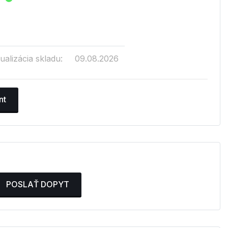
ualizácia skladu:
09.08.2026
nt
POSLAŤ DOPYT