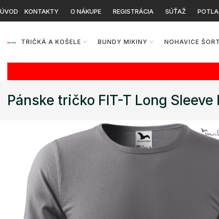
ÚVOD
KONTAKTY
O NÁKUPE
REGISTRÁCIA
SÚŤAŽ
POTLA
TRIČKÁ A KOŠELE
BUNDY MIKINY
NOHAVICE ŠOR
Pánske tričko FIT-T Long Sleeve 