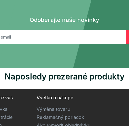
Odoberajte naše novinky
Naposledy prezerané produkty
re vas
Všetko o nákupe
ivka
Výměna tovaru
trácie
Reklamačný poriadok
m
Ako vytvoriť objednávku