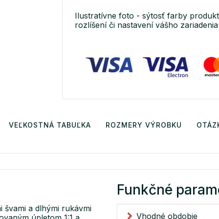
Ilustratívne foto - sýtosť farby produkt
rozlíšení či nastavení vášho zariadenia 
VEĽKOSTNÁ TABUĽKA
ROZMERY VÝROBKU
OTÁZ
Funkčné param
mi švami a dlhými rukávmi
Vhodné obdobie
rovaným úpletom 1:1 a