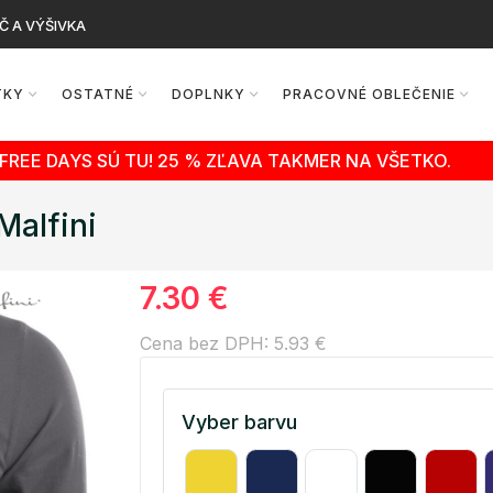
Č A VÝŠIVKA
TKY
OSTATNÉ
DOPLNKY
PRACOVNÉ OBLEČENIE
FREE DAYS SÚ TU! 25 % ZĽAVA TAKMER NA VŠETKO.
Malfini
7.30 €
Cena bez DPH: 5.93 €
Vyber barvu