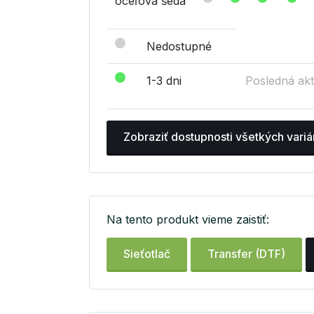
oceľová šedá
Nedostupné
1-3 dni
Posledná akt
Zobraziť dostupnosti všetkých variá
Na tento produkt vieme zaistiť:
Sieťotlač
Transfer (DTF)