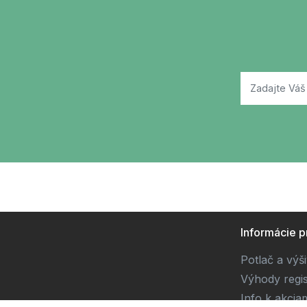
Informácie p
Potlač a výš
Výhody regis
Info k akcia