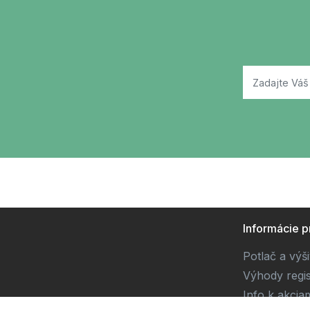
Informácie p
Potlač a výš
Výhody regis
Info k akcia