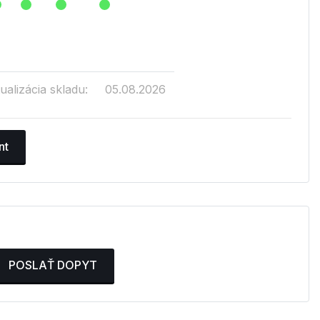
ualizácia skladu:
05.08.2026
nt
POSLAŤ DOPYT