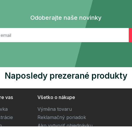
Odoberajte naše novinky
Naposledy prezerané produkty
re vas
Všetko o nákupe
ivka
Výměna tovaru
trácie
Reklamačný poriadok
m
Ako vytvoriť objednávku