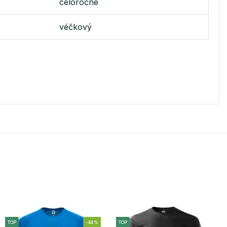
celoročné
véčkový
TOP
-44%
TOP