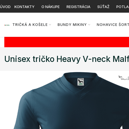
ÚVOD
KONTAKTY
O NÁKUPE
REGISTRÁCIA
SÚŤAŽ
POTLA
TRIČKÁ A KOŠELE
BUNDY MIKINY
NOHAVICE ŠOR
Unisex tričko Heavy V-neck Malf