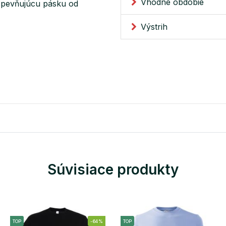
Vhodné obdobie
 spevňujúcu pásku od
Výstrih
Súvisiace produkty
TOP
-64%
TOP