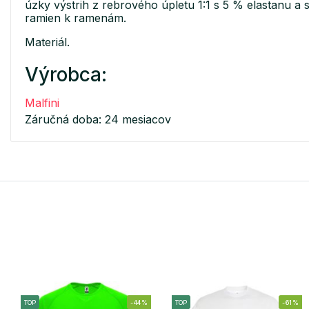
úzky výstrih z rebrového úpletu 1:1 s 5 % elastanu a
ramien k ramenám.
Materiál.
Výrobca:
Malfini
Záručná doba: 24 mesiacov
TOP
-44%
TOP
-61%