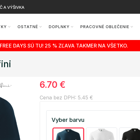
Č A VÝŠIVKA
TKY
OSTATNÉ
DOPLNKY
PRACOVNÉ OBLEČENIE
FREE DAYS SÚ TU! 25 % ZĽAVA TAKMER NA VŠETKO.
ini
6.70 €
Cena bez DPH: 5.45 €
Vyber barvu