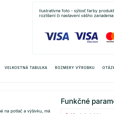
Ilustratívne foto - sýtosť farby produkt
rozlíšení či nastavení vášho zariadenia 
VEĽKOSTNÁ TABUĽKA
ROZMERY VÝROBKU
OTÁZ
Funkčné param
né na potlač a výšivku, má