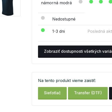
námorná modrá
Nedostupné
1-3 dni
Posledná akt
Zobraziť dostupnosti všetkých variá
Na tento produkt vieme zaistiť:
Sieťotlač
Transfer (DTF)