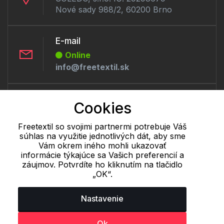
Nové sady 988/2, 60200 Brno
E-mail
Online
info@freetextil.sk
Telefón:
Cookies
Offline
+421 277 270 056
Freetextil so svojimi partnermi potrebuje Váš
súhlas na využitie jednotlivých dát, aby sme
Vám okrem iného mohli ukazovať
informácie týkajúce sa Vašich preferencií a
Cookie - podrobné nastavenie
|
Ďalšie informácie
|
Spracovanie
záujmov. Potvrdíte ho kliknutím na tlačidlo
osobných údajov
„OK“.
Nastavenie
Ok