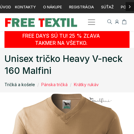
›
ÚVOD
KONTAKTY
O NÁKUPE
REGISTRÁCIA
SÚŤAŽ
POTLA
FREE DAYS SÚ TU! 25 % ZĽAVA
TAKMER NA VŠETKO.
Unisex tričko Heavy V-neck
160 Malfini
Tričká a košele
Pánska tričká
Krátky rukáv