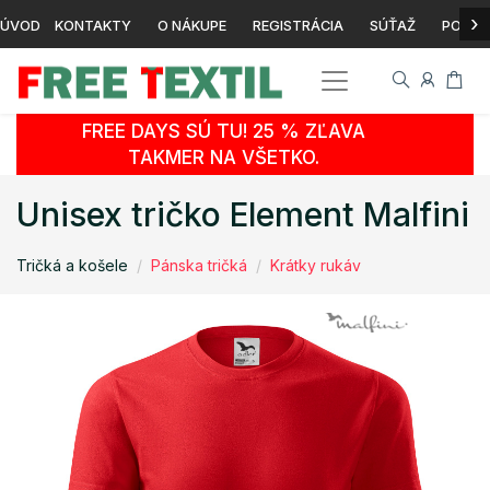
›
ÚVOD
KONTAKTY
O NÁKUPE
REGISTRÁCIA
SÚŤAŽ
POTLA
FREE DAYS SÚ TU! 25 % ZĽAVA
TAKMER NA VŠETKO.
Unisex tričko Element Malfini
Tričká a košele
Pánska tričká
Krátky rukáv