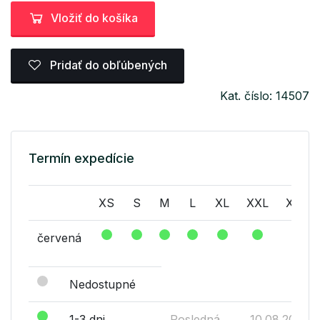
Vložiť do košíka
Pridať do obľúbených
Kat. číslo: 14507
Termín expedície
XS
S
M
L
XL
XXL
XXXL
červená
Nedostupné
1-3 dni
Posledná
10.08.2026