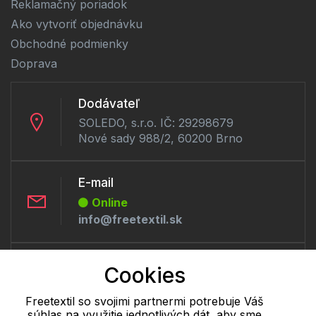
Reklamačný poriadok
Ako vytvoriť objednávku
Obchodné podmienky
Doprava
Dodávateľ
SOLEDO, s.r.o. IČ: 29298679
Nové sady 988/2, 60200 Brno
E-mail
Online
info@freetextil.sk
Telefón:
Cookies
Offline
+421 277 270 056
Freetextil so svojimi partnermi potrebuje Váš
súhlas na využitie jednotlivých dát, aby sme