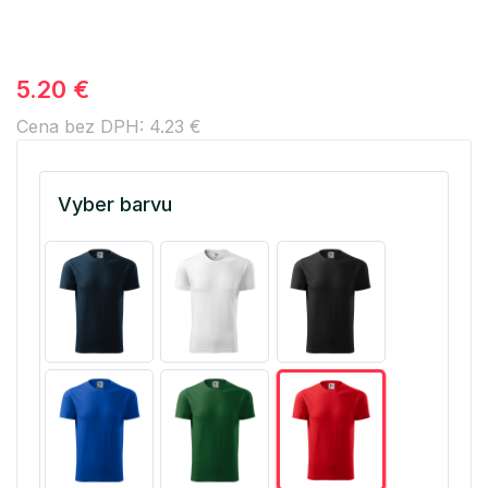
5.20 €
Cena bez DPH: 4.23 €
Vyber barvu