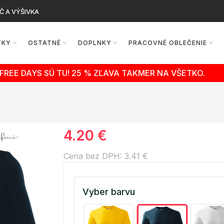
Č A VÝŠIVKA
TKY
OSTATNÉ
DOPLNKY
PRACOVNÉ OBLEČENIE
FREE DAYS SÚ TU! 25 % ZĽAVA TAKMER NA VŠETKO.
4.20 €
Cena bez DPH: 3.41 €
Vyber barvu