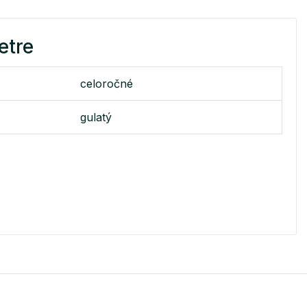
etre
celoročné
gulatý