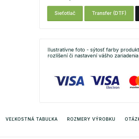
Sieťotlač
Transfer (DTF)
Ilustratívne foto - sýtosť farby produkt
rozlíšení či nastavení vášho zariadenia 
VEĽKOSTNÁ TABUĽKA
ROZMERY VÝROBKU
OTÁZ