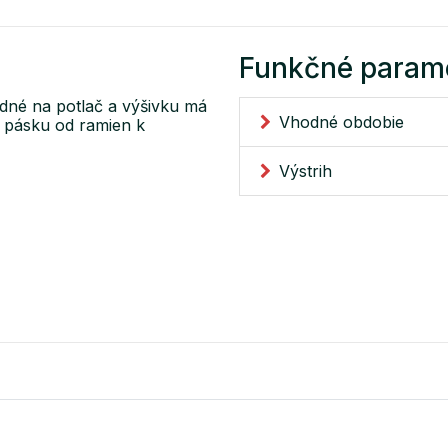
Funkčné param
odné na potlač a výšivku má
Vhodné obdobie
u pásku od ramien k
Výstrih