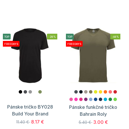
TOP
-28%
TOP
-44%
FREEDAYS
FREEDAYS
Pánske tričko BY028
Pánske funkčné tričko
Build Your Brand
Bahrain Roly
8.17 €
3.00 €
11.40 €
5.40 €