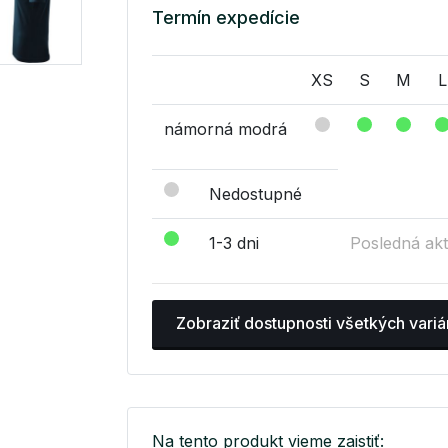
Termín expedície
XS
S
M
L
námorná modrá
Nedostupné
1-3 dni
Posledná akt
Zobraziť dostupnosti všetkých variá
Na tento produkt vieme zaistiť: