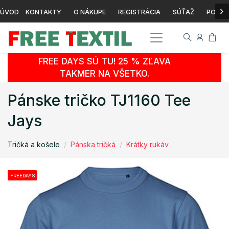
›
ÚVOD
KONTAKTY
O NÁKUPE
REGISTRÁCIA
SÚŤAŽ
POTLA
FREE DAYS SÚ TU! 25 % ZĽAVA
TAKMER NA VŠETKO.
Pánske tričko TJ1160 Tee
Jays
Tričká a košele
Pánska tričká
Krátky rukáv
FREEDAYS