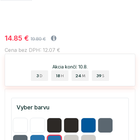
14.85 €
19.80 €
Cena bez DPH: 12.07 €
Akcia končí: 10.8.
3
18
24
39
D
H
M
S
Vyber barvu