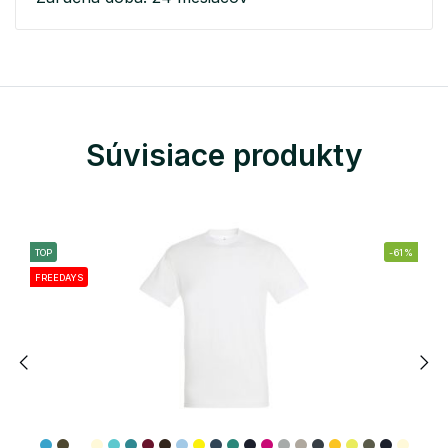
Súvisiace produkty
TOP
-61%
FREEDAYS