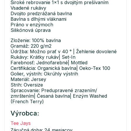
Široké rebrovanie 1x1 s dvojitým prešívaním
Vsadené rukávy
Dvojito predzrážaná bavlna
Bavlna s dlhými vláknami
Práno v enzýmoch
Silikónová úprava
Zloženie: 100% bavlna
Gramáž: 220 g/m2
Údržba: Možno prať v 40 ° | Žehlenie dovolené
Rukávy: Krátky rukáv| Set-In
Farebnosť: Jednofarebné| Mottled
Certifikácia: Organická bavlna| Oeko-Tex 100
Golier, výstrih: Okrúhly výstrih
Materiál: Jersey
Strih: Oversize
Spracovanie: Predupravené zrazením/
zmrštením| Česaná bavlna| Enzým Washed
(French Terry)
Výrobca:
Tee Jays
Záručná doba: 24 mesiacov