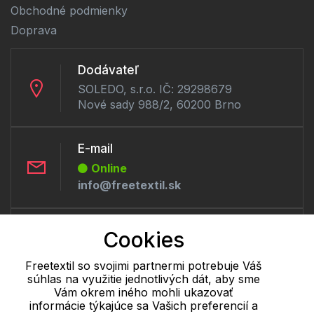
Obchodné podmienky
Doprava
Dodávateľ
SOLEDO, s.r.o. IČ: 29298679
Nové sady 988/2, 60200 Brno
E-mail
Online
info@freetextil.sk
Telefón:
Cookies
Offline
+421 277 270 056
Freetextil so svojimi partnermi potrebuje Váš
súhlas na využitie jednotlivých dát, aby sme
Vám okrem iného mohli ukazovať
informácie týkajúce sa Vašich preferencií a
Cookie - podrobné nastavenie
|
Ďalšie informácie
|
Spracovanie