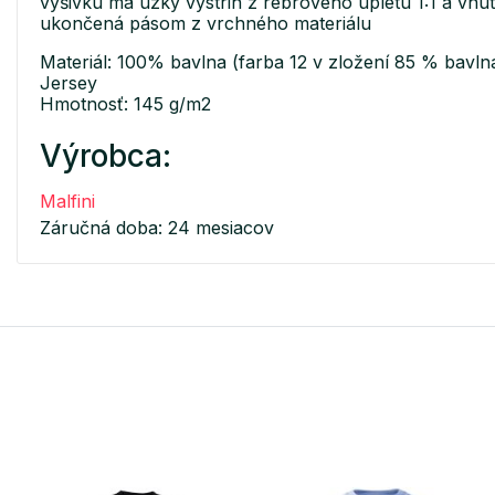
výšivku má úzky výstrih z rebrového úpletu 1:1 a vnút
ukončená pásom z vrchného materiálu
Materiál: 100% bavlna (farba 12 v zložení 85 % bavlna
Jersey
Hmotnosť: 145 g/m2
Výrobca:
Malfini
Záručná doba: 24 mesiacov