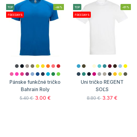
TOP
-44%
TOP
-61%
FREEDAYS
FREEDAYS
Pánske funkčné tričko
Uni tričko REGENT
Bahrain Roly
SOĽS
3.00 €
3.37 €
5.40 €
8.80 €