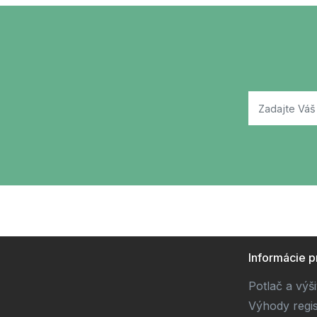
Informácie p
Potlač a výš
Výhody regis