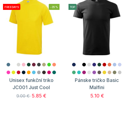
FREEDAYS
-35%
TOP
Unisex funkční triko
Pánske tričko Basic
JC001 Just Cool
Malfini
5.85 €
5.10 €
9.00 €