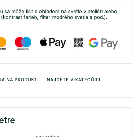
u sa môže líšiť s ohľadom na svetlo v ateliéri alebo
(kontrast farieb, filter modrého svetla a pod.).
KA NA PRODUKT
NÁJDETE V KATEGÓRII
etre
celoročné