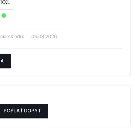
XXXL
cia skladu:
06.08.2026
nt
POSLAŤ DOPYT