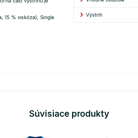
orná časť výstrihu je
Výstrih
, 15 % viskóza), Single
Súvisiace produkty