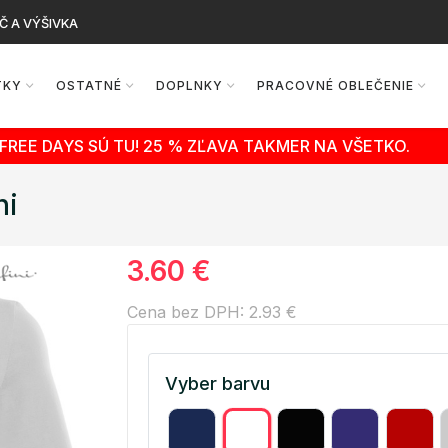
Č A VÝŠIVKA
TKY
OSTATNÉ
DOPLNKY
PRACOVNÉ OBLEČENIE
FREE DAYS SÚ TU! 25 % ZĽAVA TAKMER NA VŠETKO.
ni
3.60 €
Cena bez DPH: 2.93 €
Vyber barvu