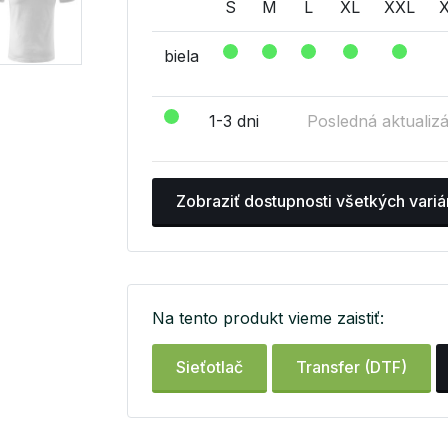
S
M
L
XL
XXL
biela
1-3 dni
Posledná aktualizá
Zobraziť dostupnosti všetkých variá
Na tento produkt vieme zaistiť:
Sieťotlač
Transfer (DTF)