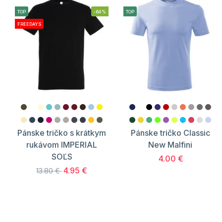
TOP
-64%
TOP
FREEDAYS
Pánske tričko s krátkym
Pánske tričko Classic
rukávom IMPERIAL
New Malfini
SOĽS
4.00 €
4.95 €
13.80 €