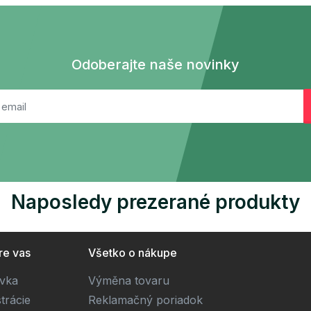
Odoberajte naše novinky
Naposledy prezerané produkty
re vas
Všetko o nákupe
ivka
Výměna tovaru
trácie
Reklamačný poriadok