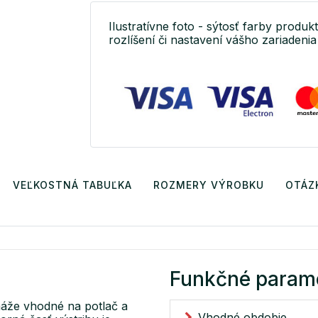
Ilustratívne foto - sýtosť farby produkt
rozlíšení či nastavení vášho zariadenia 
VEĽKOSTNÁ TABUĽKA
ROZMERY VÝROBKU
OTÁZ
Funkčné param
máže vhodné na potlač a
Vhodné obdobie