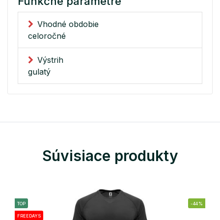
Funkčné parametre
Vhodné obdobie
celoročné
Výstrih
gulatý
Súvisiace produkty
TOP
-44%
FREEDAYS