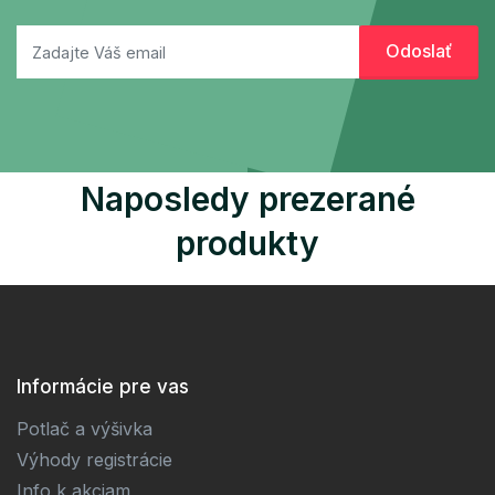
Naposledy prezerané
produkty
Informácie pre vas
Potlač a výšivka
Výhody registrácie
Info k akciam