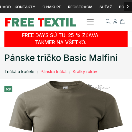
›
ÚVOD
KONTAKTY
O NÁKUPE
REGISTRÁCIA
SÚŤAŽ
POTLA
FREE DAYS SÚ TU! 25 % ZĽAVA
TAKMER NA VŠETKO.
Pánske tričko Basic Malfini
Tričká a košele
Pánska tričká
Krátky rukáv
TOP