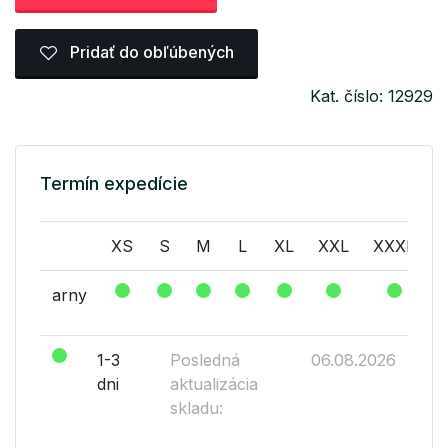
Pridať do obľúbených
Kat. číslo: 12929
Termín expedície
XS
S
M
L
XL
XXL
XXXL
arny
1-3
Posledná
06.08.2026
dni
aktualizácia
skladu: