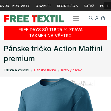
›
ÚVOD
KONTAKTY
O NÁKUPE
REGISTRÁCIA
SÚŤAŽ
POTLA
FREE DAYS SÚ TU! 25 % ZĽAVA
TAKMER NA VŠETKO.
Pánske tričko Action Malfini
premium
Tričká a košele
Pánska tričká
Krátky rukáv