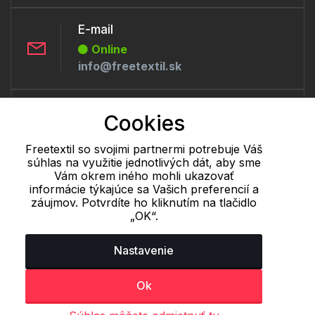
E-mail
Online
info@freetextil.sk
Telefón:
Cookies
Online
+421 277 270 056
Freetextil so svojimi partnermi potrebuje Váš
súhlas na využitie jednotlivých dát, aby sme
Vám okrem iného mohli ukazovať
informácie týkajúce sa Vašich preferencií a
Cookie - podrobné nastavenie
|
Ďalšie informácie
|
Spracovanie
záujmov. Potvrdíte ho kliknutím na tlačidlo
osobných údajov
„OK“.
Nastavenie
Ok