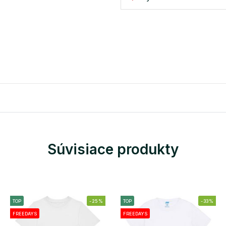
Súvisiace produkty
TOP
-25%
TOP
-33%
FREEDAYS
FREEDAYS