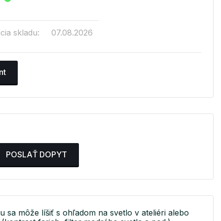
cia skladu:
07.08.2026
nt
POSLAŤ DOPYT
u sa môže líšiť s ohľadom na svetlo v ateliéri alebo