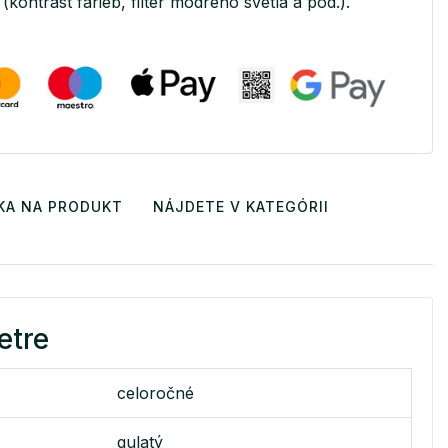
(kontrast farieb, filter modrého svetla a pod.).
KA NA PRODUKT
NÁJDETE V KATEGÓRII
etre
celoročné
gulatý