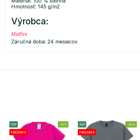
Materiál: 100 % bavlna
Hmotnosť: 145 g/m2
Výrobca:
Malfini
Záručná doba: 24 mesiacov
TOP
-31%
TOP
-25%
FREEDAYS
FREEDAYS