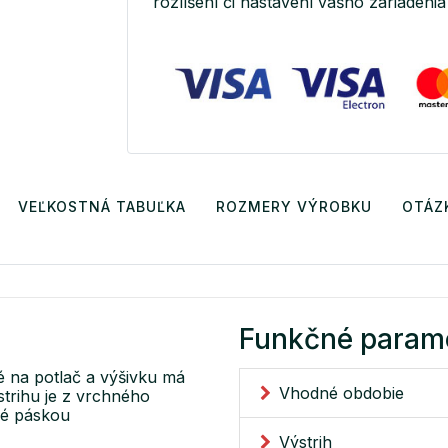
rozlíšení či nastavení vášho zariadenia 
VEĽKOSTNÁ TABUĽKA
ROZMERY VÝROBKU
OTÁZ
Funkčné param
é na potlač a výšivku má
Vhodné obdobie
strihu je z vrchného
né páskou
Výstrih