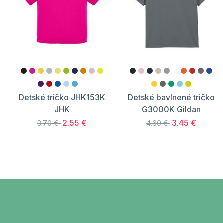
Detské tričko JHK153K
Detské bavlnené tričko
JHK
G3000K Gildan
2.55 €
3.45 €
3.70 €
4.60 €