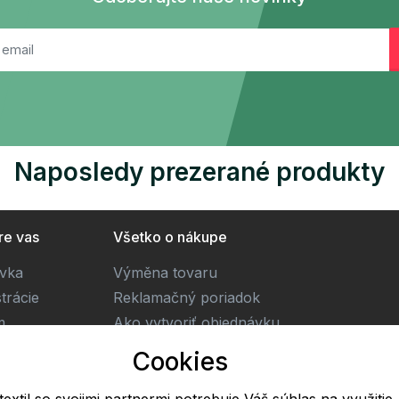
Naposledy prezerané produkty
re vas
Všetko o nákupe
ivka
Výměna tovaru
trácie
Reklamačný poriadok
m
Ako vytvoriť objednávku
Obchodné podmienky
Cookies
Doprava
textil so svojimi partnermi potrebuje Váš súhlas na využitie