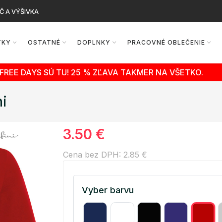
Č A VÝŠIVKA
TKY
OSTATNÉ
DOPLNKY
PRACOVNÉ OBLEČENIE
FREE DAYS SÚ TU! 25 % ZĽAVA TAKMER NA VŠETKO.
ni
3.50 €
Cena bez DPH: 2.85 €
Vyber barvu