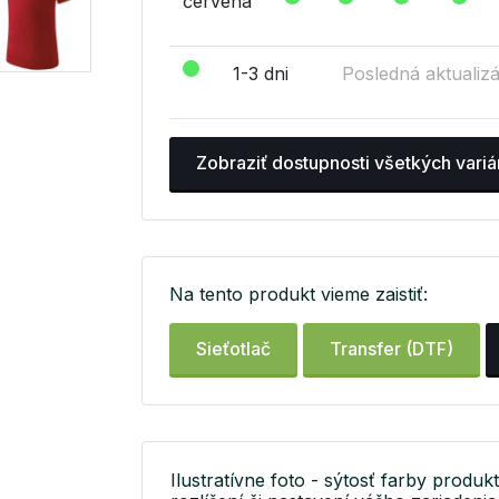
červená
1-3 dni
Posledná aktualizá
Zobraziť dostupnosti všetkých variá
Na tento produkt vieme zaistiť:
Sieťotlač
Transfer (DTF)
Ilustratívne foto - sýtosť farby produkt