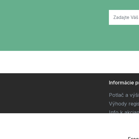
Informácie p
Potlač a výš
Výhody regis
Info k akcia
Súťaž
Free