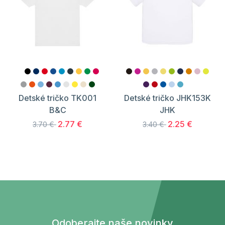
Detské tričko TK001
Detské tričko JHK153K
B&C
JHK
2.77 €
2.25 €
3.70 €
3.40 €
Odoberajte naše novinky