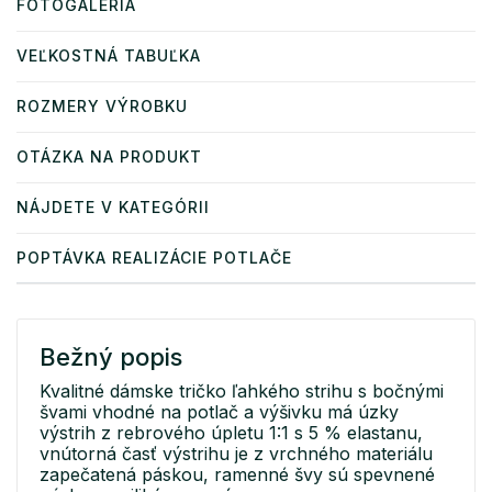
FOTOGALÉRIA
VEĽKOSTNÁ TABUĽKA
ROZMERY VÝROBKU
OTÁZKA NA PRODUKT
NÁJDETE V KATEGÓRII
POPTÁVKA REALIZÁCIE POTLAČE
Bežný popis
Kvalitné dámske tričko ľahkého strihu s bočnými
švami vhodné na potlač a výšivku má úzky
výstrih z rebrového úpletu 1:1 s 5 % elastanu,
vnútorná časť výstrihu je z vrchného materiálu
zapečatená páskou, ramenné švy sú spevnené