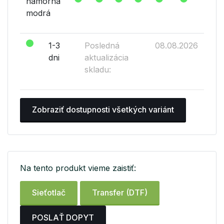
námorná
modrá
1-3
Posledná
08.08.2026
dni
aktualizácia
skladu:
Zobraziť dostupnosti všetkých variánt
Na tento produkt vieme zaistiť:
Sieťotlač
Transfer (DTF)
POSLAŤ DOPYT