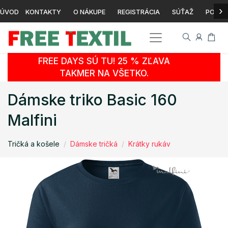
›
ÚVOD
KONTAKTY
O NÁKUPE
REGISTRÁCIA
SÚŤAŽ
POTLA
FREE DAYS SÚ TU! 25 % ZĽAVA
TAKMER NA VŠETKO.
Dámske triko Basic 160
Malfini
Tričká a košele
Dámske tričká
Krátky rukáv