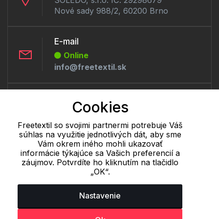
SOLEDO, s.r.o. IČ: 29298679
Nové sady 988/2, 60200 Brno
E-mail
Online
info@freetextil.sk
Telefón:
Cookies
Offline
+421 277 270 056
Freetextil so svojimi partnermi potrebuje Váš
súhlas na využitie jednotlivých dát, aby sme
Vám okrem iného mohli ukazovať
informácie týkajúce sa Vašich preferencií a
Cookie - podrobné nastavenie
|
Ďalšie informácie
|
Spracovanie
záujmov. Potvrdíte ho kliknutím na tlačidlo
osobných údajov
„OK“.
Nastavenie