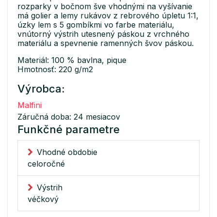
rozparky v bočnom šve vhodnými na vyšívanie
má golier a lemy rukávov z rebrového úpletu 1:1,
úzky lem s 5 gombíkmi vo farbe materiálu,
vnútorný výstrih utesnený páskou z vrchného
materiálu a spevnenie ramenných švov páskou.
Materiál: 100 % bavlna, pique
Hmotnosť: 220 g/m2
Výrobca:
Malfini
Záručná doba: 24 mesiacov
Funkčné parametre
Vhodné obdobie
celoročné
Výstrih
véčkový