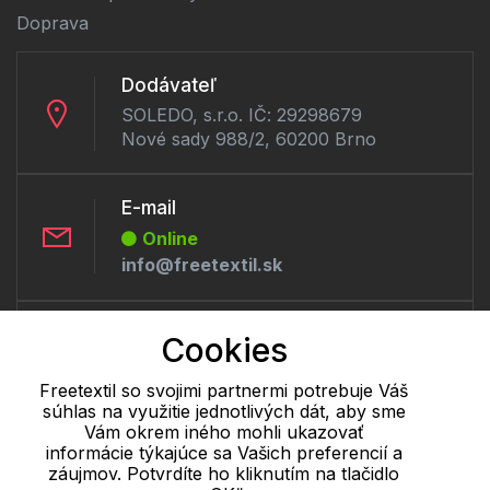
Doprava
Dodávateľ
SOLEDO, s.r.o. IČ: 29298679
Nové sady 988/2, 60200 Brno
E-mail
Online
info@freetextil.sk
Telefón:
Cookies
Offline
+421 277 270 056
Freetextil so svojimi partnermi potrebuje Váš
súhlas na využitie jednotlivých dát, aby sme
Vám okrem iného mohli ukazovať
informácie týkajúce sa Vašich preferencií a
Cookie - podrobné nastavenie
|
Ďalšie informácie
|
Spracovanie
záujmov. Potvrdíte ho kliknutím na tlačidlo
osobných údajov