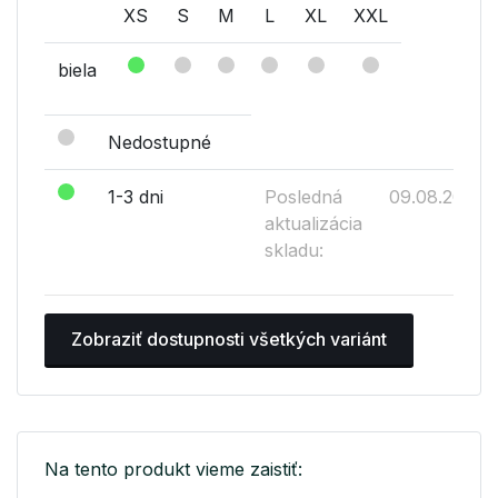
XS
S
M
L
XL
XXL
biela
Nedostupné
1-3 dni
Posledná
09.08.2026
aktualizácia
skladu:
Zobraziť dostupnosti všetkých variánt
Na tento produkt vieme zaistiť: