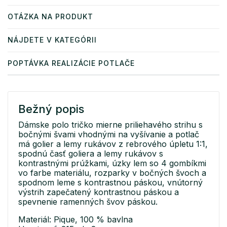
OTÁZKA NA PRODUKT
NÁJDETE V KATEGÓRII
POPTÁVKA REALIZÁCIE POTLAČE
Bežný popis
Dámske polo tričko mierne priliehavého strihu s
bočnými švami vhodnými na vyšívanie a potlač
má golier a lemy rukávov z rebrového úpletu 1:1,
spodnú časť goliera a lemy rukávov s
kontrastnými prúžkami, úzky lem so 4 gombíkmi
vo farbe materiálu, rozparky v bočných švoch a
spodnom leme s kontrastnou páskou, vnútorný
výstrih zapečatený kontrastnou páskou a
spevnenie ramenných švov páskou.
Materiál: Pique, 100 % bavlna