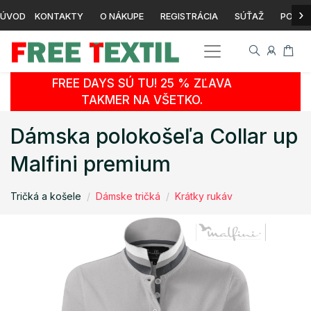
›
ÚVOD
KONTAKTY
O NÁKUPE
REGISTRÁCIA
SÚŤAŽ
POTLA
FREE DAYS SÚ TU! 25 % ZĽAVA
TAKMER NA VŠETKO.
Dámska polokošeľa Collar up
Malfini premium
Tričká a košele
Dámske tričká
Krátky rukáv