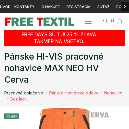
›
ÚVOD
KONTAKTY
O NÁKUPE
REGISTRÁCIA
SÚŤAŽ
POTLA
FREE DAYS SÚ TU! 25 % ZĽAVA
TAKMER NA VŠETKO.
Pánske HI-VIS pracovné
nohavice MAX NEO HV
Cerva
Pracovné oblečenie
Pánske montérske odevy
Nohavice
Bez laclu
NOVINKA