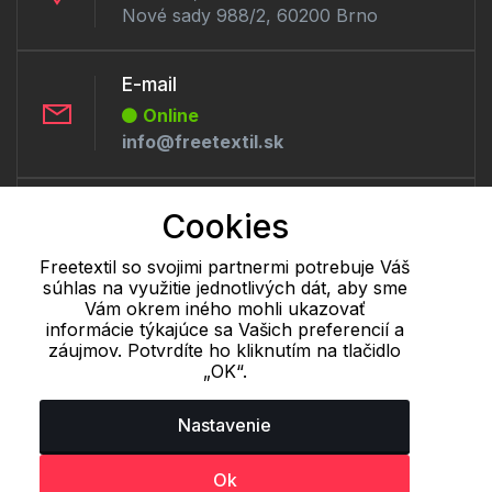
Nové sady 988/2, 60200 Brno
E-mail
Online
info@freetextil.sk
Telefón:
Cookies
Offline
+421 277 270 056
Freetextil so svojimi partnermi potrebuje Váš
súhlas na využitie jednotlivých dát, aby sme
Vám okrem iného mohli ukazovať
informácie týkajúce sa Vašich preferencií a
Cookie - podrobné nastavenie
|
Ďalšie informácie
|
Spracovanie
záujmov. Potvrdíte ho kliknutím na tlačidlo
osobných údajov
„OK“.
Nastavenie
Ok