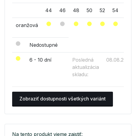
44
46
48
50
52
54
56
oranžová
Nedostupné
6 - 10 dní
Posledná
08.08.2026
aktualizácia
skladu:
Zobraziť dostupnosti všetkých variánt
Na tento produkt vieme zaistiť: