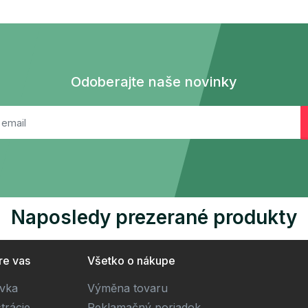
Odoberajte naše novinky
Naposledy prezerané produkty
re vas
Všetko o nákupe
ivka
Výměna tovaru
trácie
Reklamačný poriadok