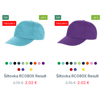
TOP
-45%
TOP
-45%
FREEDAYS
FREEDAYS
Šiltovka RC080X Result
Šiltovka RC080X Result
2.02 €
2.02 €
3.70 €
3.70 €