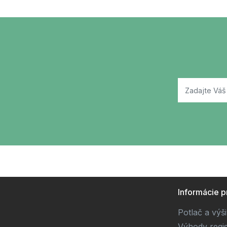
Informácie p
Potlač a výš
Výhody regis