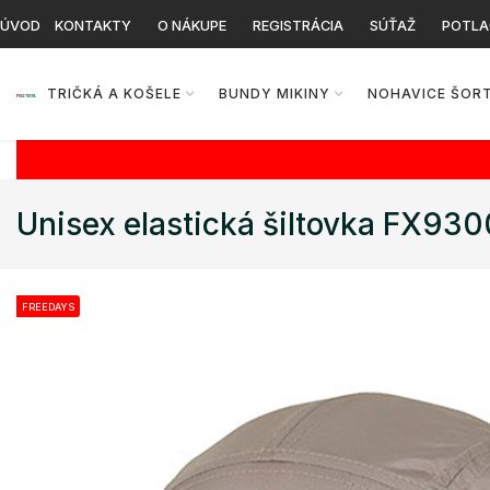
ÚVOD
KONTAKTY
O NÁKUPE
REGISTRÁCIA
SÚŤAŽ
POTLA
TRIČKÁ A KOŠELE
BUNDY MIKINY
NOHAVICE ŠOR
Unisex elastická šiltovka FX93
FREEDAYS