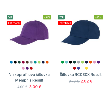
TOP
-38%
TOP
-45%
FREEDAYS
FREEDAYS
Nízkoprofilová šiltovka
Šiltovka RC080X Result
Memphis Result
2.02 €
3.70 €
3.00 €
4.90 €