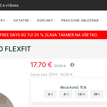
Č A VÝŠIVKA
TKY
OSTATNÉ
DOPLNKY
PRACOVNÉ OBLEČENIE
FREE DAYS SÚ TU! 25 % ZĽAVA TAKMER NA VŠETKO.
00 FLEXFIT
17.70 €
23.60 €
Cena bez DPH: 14.39 €
Akcia končí: 10.8.
4
4
14
38
D
H
M
S