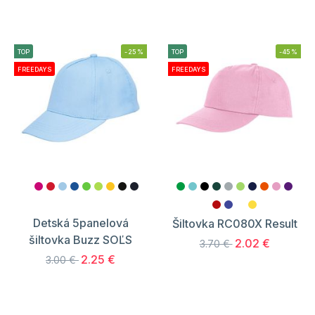
TOP
-25%
TOP
-45%
FREEDAYS
FREEDAYS
Detská 5panelová
Šiltovka RC080X Result
šiltovka Buzz SOĽS
2.02 €
3.70 €
2.25 €
3.00 €