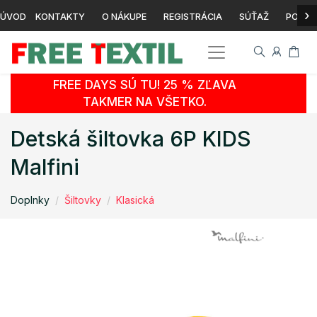
›
ÚVOD
KONTAKTY
O NÁKUPE
REGISTRÁCIA
SÚŤAŽ
POTLA
FREE DAYS SÚ TU! 25 % ZĽAVA
TAKMER NA VŠETKO.
Detská šiltovka 6P KIDS
Malfini
Doplnky
Šiltovky
Klasická