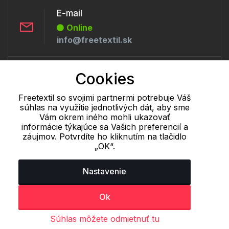
E-mail
Online
info@freetextil.sk
Telefón:
Cookies
Offline
+421 277 270 056
Freetextil so svojimi partnermi potrebuje Váš
súhlas na využitie jednotlivých dát, aby sme
Vám okrem iného mohli ukazovať
informácie týkajúce sa Vašich preferencií a
Cookie - podrobné nastavenie
|
Ďalšie informácie
|
Spracovanie
záujmov. Potvrdíte ho kliknutím na tlačidlo
osobných údajov
„OK“.
Nastavenie
Ok
Súhlas môžete odmietnuť tu