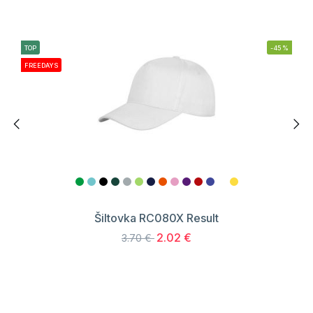
TOP
-45%
FREEDAYS
Šiltovka RC080X Result
2.02 €
3.70 €