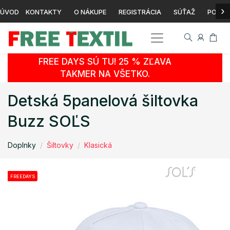
›
ÚVOD
KONTAKTY
O NÁKUPE
REGISTRÁCIA
SÚŤAŽ
POTLA
FREE DAYS SÚ TU! 25 % ZĽAVA
TAKMER NA VŠETKO.
Detská 5panelová šiltovka
Buzz SOĽS
Doplnky
Šiltovky
Klasická
FREEDAYS