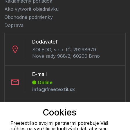
Reklamačný poriadok
Ako vytvoriť objednávku
Obchodné podmienky
Doprava
Dodávateľ
SOLEDO, s.r.o. IČ: 29298679
Nové sady 988/2, 60200 Brno
E-mail
Online
info@freetextil.sk
Telefón:
Cookies
Online
+421 277 270 056
Freetextil so svojimi partnermi potrebuje Váš
súhlas na využitie jednotlivých dát, aby sme