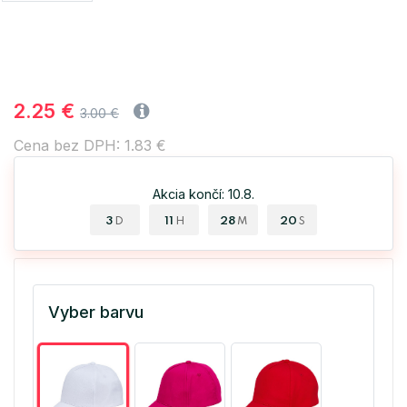
2.25 €
3.00 €
Cena bez DPH: 1.83 €
Akcia končí: 10.8.
3
11
28
20
D
H
M
S
Vyber barvu