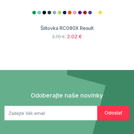
Šiltovka RC080X Result
2.02 €
3.70 €
Odoberajte naše novinky