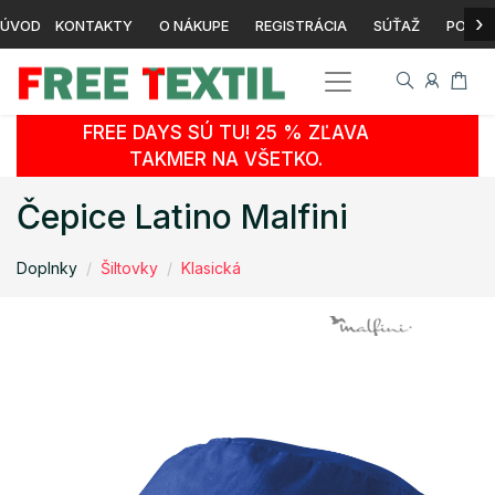
›
ÚVOD
KONTAKTY
O NÁKUPE
REGISTRÁCIA
SÚŤAŽ
POTLA
FREE DAYS SÚ TU! 25 % ZĽAVA
TAKMER NA VŠETKO.
Čepice Latino Malfini
Doplnky
Šiltovky
Klasická