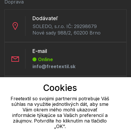
Doprava
Dodávateľ
SOLEDO, s.r.o. IČ: 29298679
Nové sady 988/2, 60200 Brno
E-mail
Online
info@freetextil.sk
Telefón:
Cookies
Offline
Freetextil so svojimi partnermi potrebuje Váš
+421 277 270 056
súhlas na využitie jednotlivých dát, aby sme
Vám okrem iného mohli ukazovať
informácie týkajúce sa Vašich preferencií a
Cookie - podrobné nastavenie
|
Ďalšie informácie
|
Spracovanie
záujmov. Potvrdíte ho kliknutím na tlačidlo
osobných údajov
„OK“.