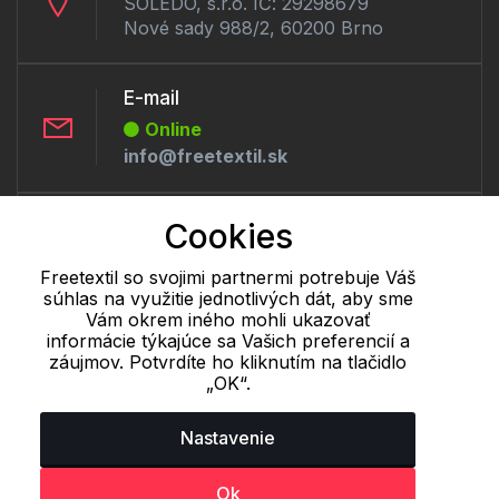
SOLEDO, s.r.o. IČ: 29298679
Nové sady 988/2, 60200 Brno
E-mail
Online
info@freetextil.sk
Telefón:
Cookies
Offline
Freetextil so svojimi partnermi potrebuje Váš
+421 277 270 056
súhlas na využitie jednotlivých dát, aby sme
Vám okrem iného mohli ukazovať
informácie týkajúce sa Vašich preferencií a
Cookie - podrobné nastavenie
|
Ďalšie informácie
|
Spracovanie
záujmov. Potvrdíte ho kliknutím na tlačidlo
osobných údajov
„OK“.
Nastavenie
Ok