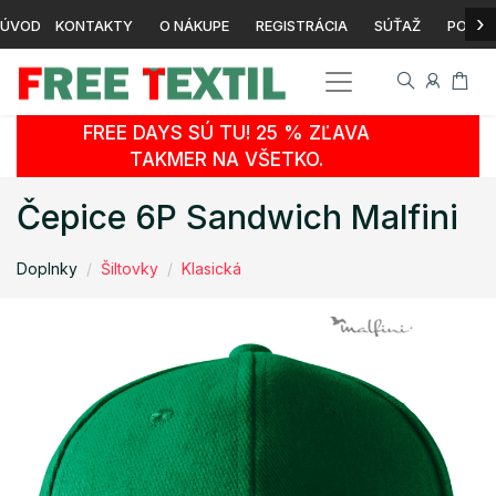
›
ÚVOD
KONTAKTY
O NÁKUPE
REGISTRÁCIA
SÚŤAŽ
POTLA
FREE DAYS SÚ TU! 25 % ZĽAVA
TAKMER NA VŠETKO.
Čepice 6P Sandwich Malfini
Doplnky
Šiltovky
Klasická