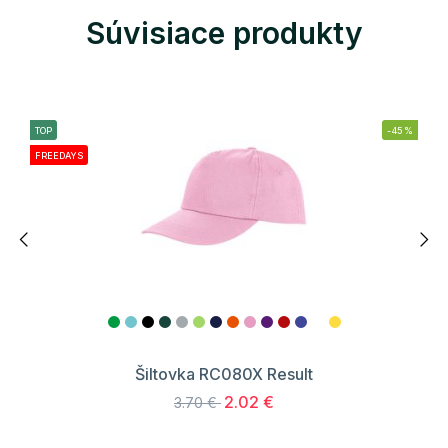
Súvisiace produkty
TOP
-45%
FREEDAYS
Šiltovka RC080X Result
2.02 €
3.70 €