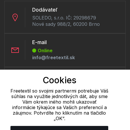
Dodávateľ
SOLEDO, s.r.o. IČ: 29298679
Nové sady 988/2, 60200 Brno
E-mail
Online
info@freetextil.sk
Telefón:
Cookies
Offline
+421 277 270 056
Freetextil so svojimi partnermi potrebuje Váš
súhlas na využitie jednotlivých dát, aby sme
Vám okrem iného mohli ukazovať
informácie týkajúce sa Vašich preferencií a
Cookie - podrobné nastavenie
|
Ďalšie informácie
|
Spracovanie
záujmov. Potvrdíte ho kliknutím na tlačidlo
osobných údajov
„OK“.