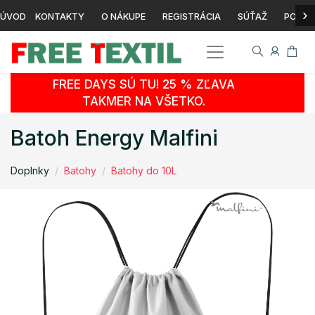
›
ÚVOD
KONTAKTY
O NÁKUPE
REGISTRÁCIA
SÚŤAŽ
POTLA
FREE DAYS SÚ TU! 25 % ZĽAVA
TAKMER NA VŠETKO.
Batoh Energy Malfini
Doplnky
Batohy
Batohy do 10L