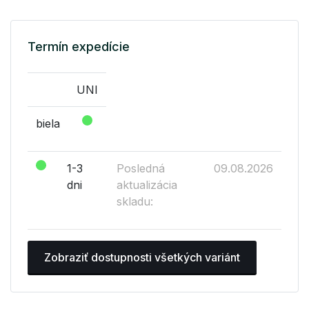
Termín expedície
UNI
biela
1-3
Posledná
09.08.2026
dni
aktualizácia
skladu:
Zobraziť dostupnosti všetkých variánt