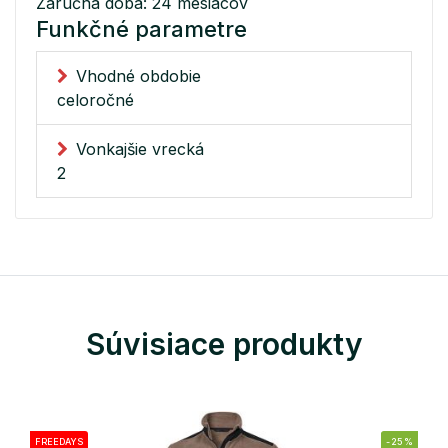
Záručná doba: 24 mesiacov
Funkčné parametre
Vhodné obdobie
celoročné
Vonkajšie vrecká
2
Súvisiace produkty
FREEDAYS
-25%