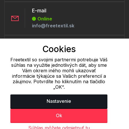
E-mail
Online
info@freetextil.sk
Telefón:
Cookies
Offline
+421 277 270 056
Freetextil so svojimi partnermi potrebuje Váš
súhlas na využitie jednotlivých dát, aby sme
Vám okrem iného mohli ukazovať
informácie týkajúce sa Vašich preferencií a
Cookie - podrobné nastavenie
|
Ďalšie informácie
|
Spracovanie
záujmov. Potvrdíte ho kliknutím na tlačidlo
osobných údajov
„OK“.
Nastavenie
Ok
Súhlas môžete odmietnuť tu