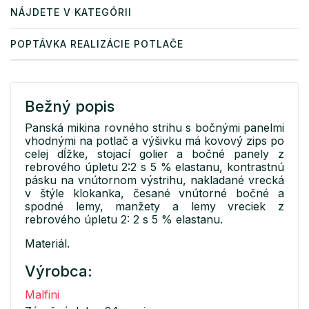
NÁJDETE V KATEGÓRII
POPTÁVKA REALIZÁCIE POTLAČE
Bežný popis
Panská mikina rovného strihu s bočnými panelmi
vhodnými na potlač a výšivku má kovový zips po
celej dĺžke, stojací golier a bočné panely z
rebrového úpletu 2:2 s 5 % elastanu, kontrastnú
pásku na vnútornom výstrihu, nakladané vrecká
v štýle klokanka, česané vnútorné bočné a
spodné lemy, manžety a lemy vreciek z
rebrového úpletu 2: 2 s 5 % elastanu.
Materiál.
Výrobca:
Malfini