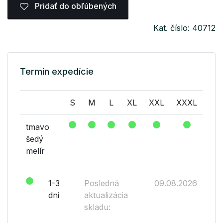
Pridať do obľúbených
Kat. číslo: 40712
Termín expedície
S
M
L
XL
XXL
XXXL
tmavo
šedý
melír
1-3
Posledná
09.08.2026
dni
aktualizácia
skladu: