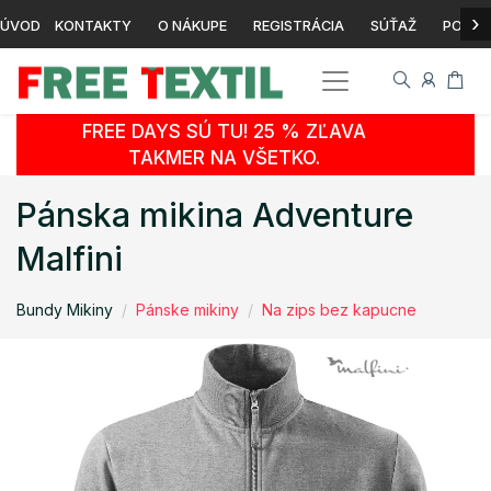
›
ÚVOD
KONTAKTY
O NÁKUPE
REGISTRÁCIA
SÚŤAŽ
POTLA
FREE DAYS SÚ TU! 25 % ZĽAVA
TAKMER NA VŠETKO.
Pánska mikina Adventure
Malfini
Bundy Mikiny
Pánske mikiny
Na zips bez kapucne