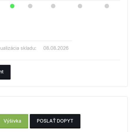
ualizácia skladu:
08.08.2026
nt
Výšivka
POSLAŤ DOPYT