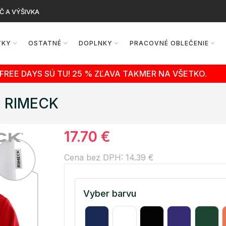
Č A VÝŠIVKA
TKY
OSTATNÉ
DOPLNKY
PRACOVNÉ OBLEČENIE
FREE DAYS SÚ TU! 25 % ZĽAVA TAKMER NA VŠETKO.
0 RIMECK
17.70 €
Cena bez DPH: 14.39 €
Vyber barvu