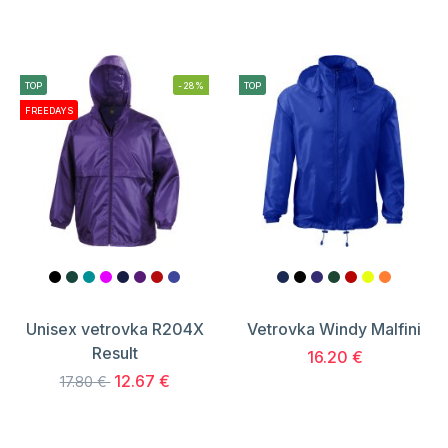
TOP
-28%
TOP
FREEDAYS
Unisex vetrovka R204X
Vetrovka Windy Malfini
Result
16.20 €
12.67 €
17.80 €