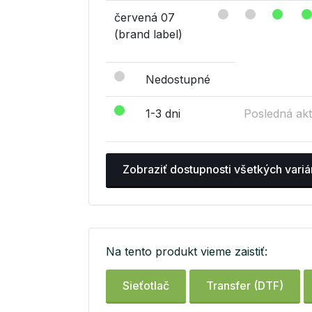
červená 07
(brand label)
Nedostupné
1-3 dni
Posledná akt
Zobraziť dostupnosti všetkých variá
Na tento produkt vieme zaistiť:
Sieťotlač
Transfer (DTF)