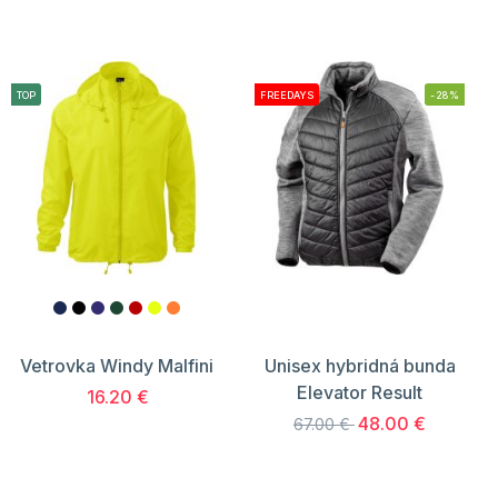
TOP
FREEDAYS
-28%
Vetrovka Windy Malfini
Unisex hybridná bunda
Elevator Result
16.20 €
48.00 €
67.00 €