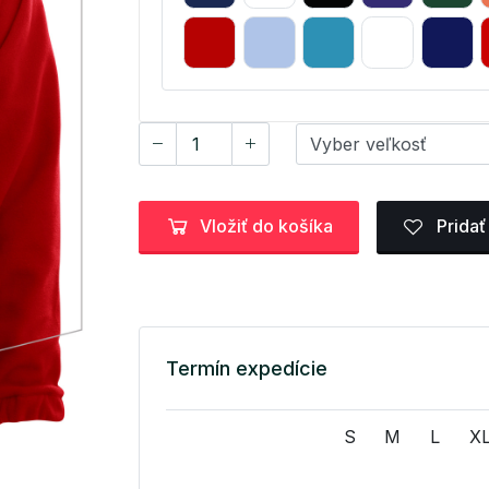
Vložiť do košíka
Pridať
Termín expedície
S
M
L
X