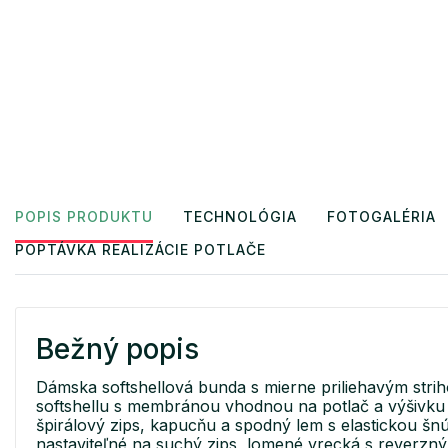
POPIS PRODUKTU
TECHNOLÓGIA
FOTOGALÉRIA
POPTÁVKA REALIZÁCIE POTLAČE
Bežný popis
Dámska softshellová bunda s mierne priliehavým stri
softshellu s membránou vhodnou na potlač a výšivku 
špirálový zips, kapucňu a spodný lem s elastickou š
nastaviteľné na suchý zips, lomené vrecká s reverzn