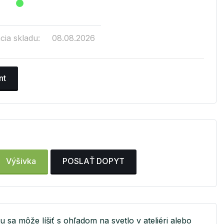
cia skladu:
08.08.2026
nt
Výšivka
POSLAŤ DOPYT
u sa môže líšiť s ohľadom na svetlo v ateliéri alebo