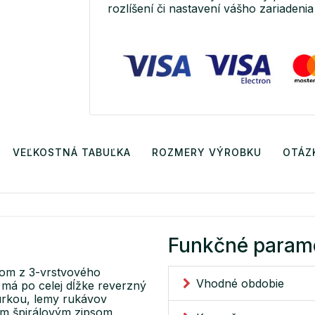
rozlíšení či nastavení vášho zariadenia 
VEĽKOSTNÁ TABUĽKA
ROZMERY VÝROBKU
OTÁZ
Funkčné param
hom z 3-vrstvového
Vhodné obdobie
má po celej dĺžke reverzný
núrkou, lemy rukávov
ým špirálovým zipsom,