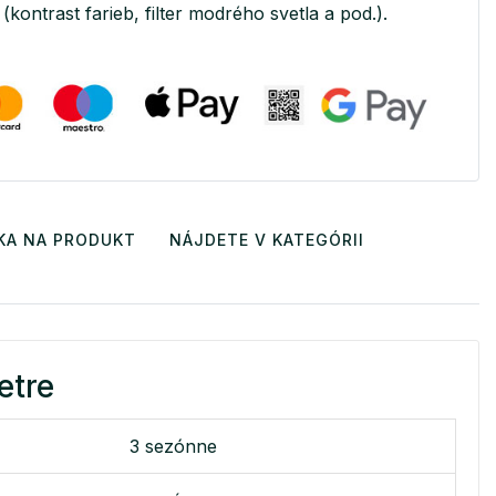
(kontrast farieb, filter modrého svetla a pod.).
KA NA PRODUKT
NÁJDETE V KATEGÓRII
etre
3 sezónne