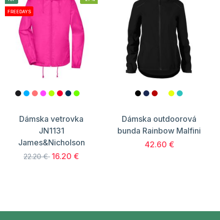
FREEDAYS
Dámska vetrovka
Dámska outdoorová
JN1131
bunda Rainbow Malfini
James&Nicholson
42.60 €
16.20 €
22.20 €