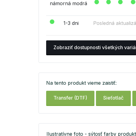
námorná modrá
1-3 dni
Posledná aktualizá
Zobraziť dostupnosti všetkých variá
Na tento produkt vieme zaistiť:
Transfer (DTF)
Sieťotlač
Ilustratívne foto - sýtosť farby produkt