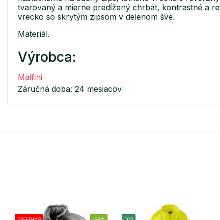
tvarovaný a mierne predĺžený chrbát, kontrastné a r
vrecko so skrytým zipsom v delenom šve.
Materiál.
Výrobca:
Malfini
Záručná doba: 24 mesiacov
FREEDAYS
-28%
TOP