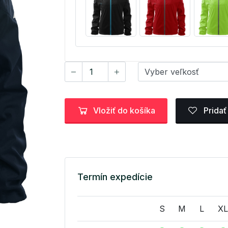
Vložiť do košíka
Pridať
Termín expedície
S
M
L
XL