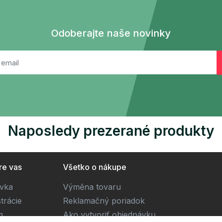
Odoberajte naše novinky
Naposledy prezerané produkty
re vas
Všetko o nákupe
ivka
Výměna tovaru
trácie
Reklamačný poriadok
m
Ako vytvoriť objednávku