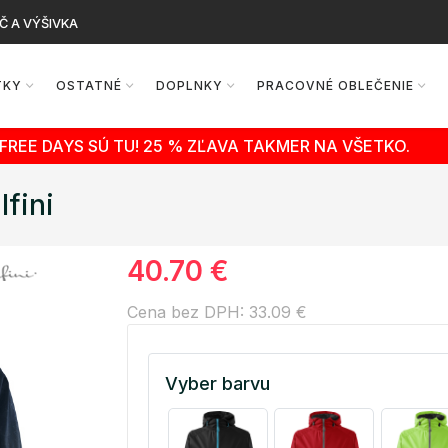
Č A VÝŠIVKA
TKY
OSTATNÉ
DOPLNKY
PRACOVNÉ OBLEČENIE
FREE DAYS SÚ TU! 25 % ZĽAVA TAKMER NA VŠETKO.
fini
40.70 €
Cena bez DPH: 33.09 €
Vyber barvu