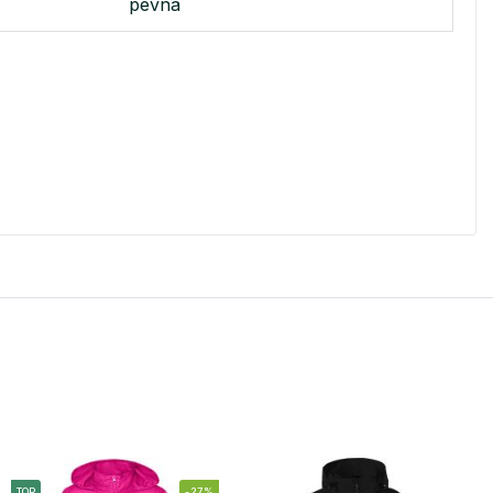
pevná
TOP
-27%