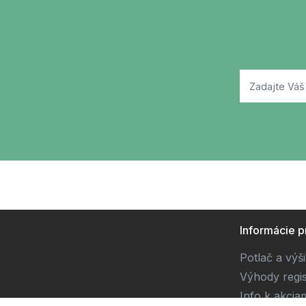
Informácie p
Potlač a výš
Výhody regis
Info k akcia