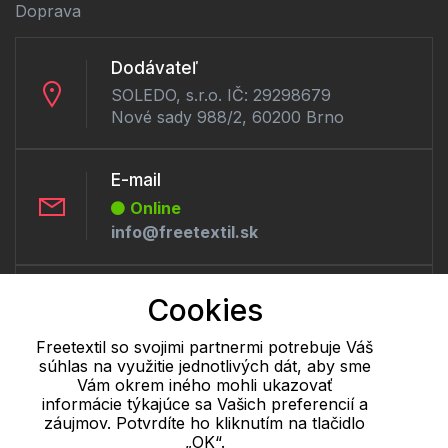
Doprava
Dodávateľ
SOLEDO, s.r.o. IČ: 29298679
Nové sady 988/2, 60200 Brno
E-mail
Online
info@freetextil.sk
Telefón:
Cookies
Offline
+421 277 270 056
Freetextil so svojimi partnermi potrebuje Váš
súhlas na využitie jednotlivých dát, aby sme
Vám okrem iného mohli ukazovať
informácie týkajúce sa Vašich preferencií a
Cookie - podrobné nastavenie
|
Ďalšie informácie
|
Spracovanie
záujmov. Potvrdíte ho kliknutím na tlačidlo
osobných údajov
„OK“.