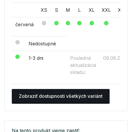
XS
S
M
L
XL
XXL
XXXL
červená
Nedostupné
1-3 dni
Posledná
09.08.2026
aktualizácia
skladu:
Zobraziť dostupnosti všetkých variánt
Na tento produkt vieme zaistiť: