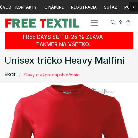
›
ÚVOD
KONTAKTY
O NÁKUPE
REGISTRÁCIA
SÚŤAŽ
POTLA
FREE DAYS SÚ TU! 25 % ZĽAVA
TAKMER NA VŠETKO.
Unisex tričko Heavy Malfini
AKCIE
Zľavy a výpredaj oblečenia