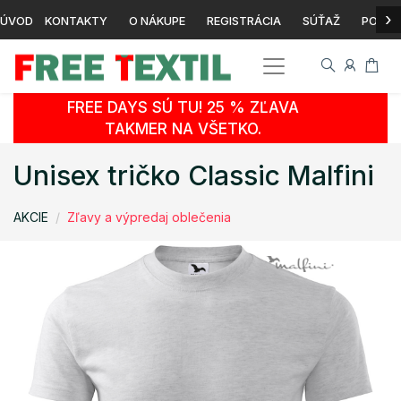
›
ÚVOD
KONTAKTY
O NÁKUPE
REGISTRÁCIA
SÚŤAŽ
POTLA
FREE DAYS SÚ TU! 25 % ZĽAVA
TAKMER NA VŠETKO.
Unisex tričko Classic Malfini
AKCIE
Zľavy a výpredaj oblečenia