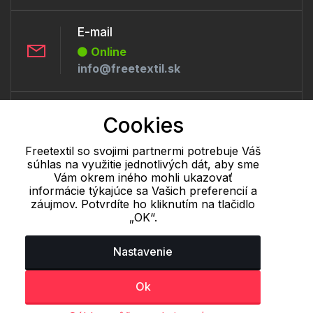
E-mail
Online
info@freetextil.sk
Telefón:
Cookies
Online
+421 277 270 056
Freetextil so svojimi partnermi potrebuje Váš
súhlas na využitie jednotlivých dát, aby sme
Vám okrem iného mohli ukazovať
informácie týkajúce sa Vašich preferencií a
Cookie - podrobné nastavenie
|
Ďalšie informácie
|
Spracovanie
záujmov. Potvrdíte ho kliknutím na tlačidlo
osobných údajov
„OK“.
Nastavenie
Ok