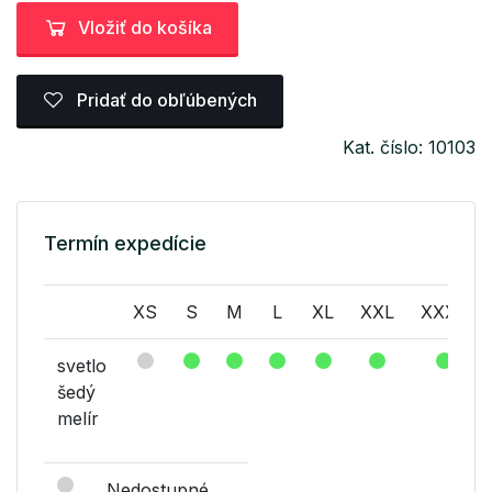
Vložiť do košíka
Pridať do obľúbených
Kat. číslo: 10103
Termín expedície
XS
S
M
L
XL
XXL
XXXL
svetlo
šedý
melír
Nedostupné