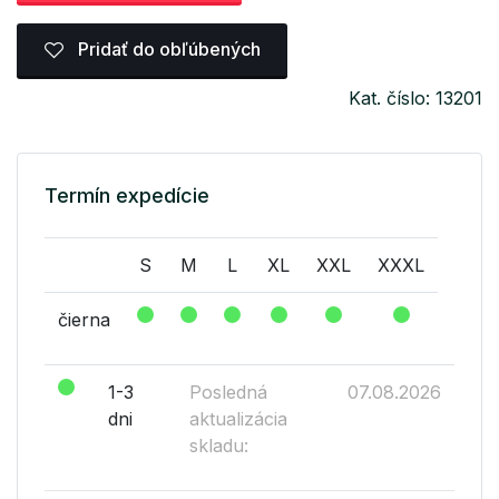
Pridať do obľúbených
Kat. číslo: 13201
Termín expedície
S
M
L
XL
XXL
XXXL
čierna
1-3
Posledná
07.08.2026
dni
aktualizácia
skladu: