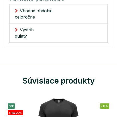
Vhodné obdobie
celoročné
Výstrih
gulatý
Súvisiace produkty
TOP
-44%
FREEDAYS