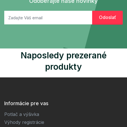
Odoberajte naše novinky
Naposledy prezerané
produkty
Informácie pre vas
Potlač a výšivka
Výhody registrácie