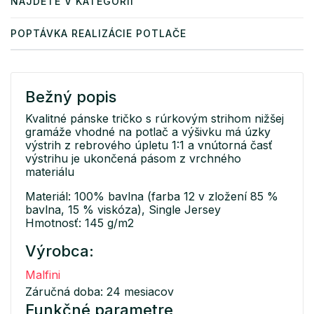
NÁJDETE V KATEGÓRII
POPTÁVKA REALIZÁCIE POTLAČE
Bežný popis
Kvalitné pánske tričko s rúrkovým strihom nižšej
gramáže vhodné na potlač a výšivku má úzky
výstrih z rebrového úpletu 1:1 a vnútorná časť
výstrihu je ukončená pásom z vrchného
materiálu
Materiál: 100% bavlna (farba 12 v zložení 85 %
bavlna, 15 % viskóza), Single Jersey
Hmotnosť: 145 g/m2
Výrobca:
Malfini
Záručná doba: 24 mesiacov
Funkčné parametre