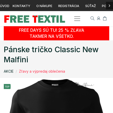
›
ÚVOD
KONTAKTY
O NÁKUPE
REGISTRÁCIA
SÚŤAŽ
POTLA
FREE DAYS SÚ TU! 25 % ZĽAVA
TAKMER NA VŠETKO.
Pánske tričko Classic New
Malfini
AKCIE
Zľavy a výpredaj oblečenia
TOP