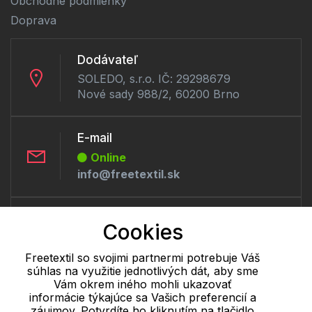
Obchodné podmienky
Doprava
Dodávateľ
SOLEDO, s.r.o. IČ: 29298679
Nové sady 988/2, 60200 Brno
E-mail
Online
info@freetextil.sk
Telefón:
Cookies
Offline
+421 277 270 056
Freetextil so svojimi partnermi potrebuje Váš
súhlas na využitie jednotlivých dát, aby sme
Vám okrem iného mohli ukazovať
Cookie - podrobné nastavenie
|
Ďalšie informácie
|
Spracovanie
informácie týkajúce sa Vašich preferencií a
záujmov. Potvrdíte ho kliknutím na tlačidlo