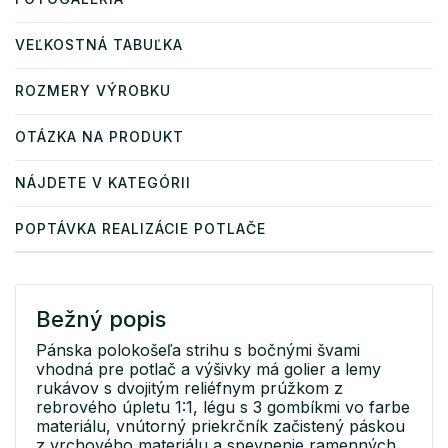
VEĽKOSTNÁ TABUĽKA
ROZMERY VÝROBKU
OTÁZKA NA PRODUKT
NÁJDETE V KATEGÓRII
POPTÁVKA REALIZÁCIE POTLAČE
Bežný popis
Pánska polokošeľa strihu s bočnými švami
vhodná pre potlač a výšivky má golier a lemy
rukávov s dvojitým reliéfnym prúžkom z
rebrového úpletu 1:1, légu s 3 gombíkmi vo farbe
materiálu, vnútorný priekrčník začistený páskou
z vrchového materiálu a spevnenie ramenných