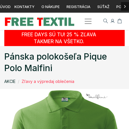
›
ÚVOD
KONTAKTY
O NÁKUPE
REGISTRÁCIA
SÚŤAŽ
POTLA
FREE DAYS SÚ TU! 25 % ZĽAVA
TAKMER NA VŠETKO.
Pánska polokošeľa Pique
Polo Malfini
AKCIE
Zľavy a výpredaj oblečenia