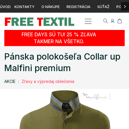
›
ÚVOD
KONTAKTY
O NÁKUPE
REGISTRÁCIA
SÚŤAŽ
POTLA
FREE DAYS SÚ TU! 25 % ZĽAVA
TAKMER NA VŠETKO.
Pánska polokošeľa Collar up
Malfini premium
AKCIE
Zľavy a výpredaj oblečenia