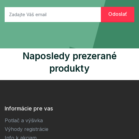
Naposledy prezerané
produkty
Informácie pre vas
Potlač a výšivka
Výhody registrácie
Info k akciam