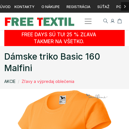
›
ÚVOD
KONTAKTY
O NÁKUPE
REGISTRÁCIA
SÚŤAŽ
POTLA
FREE DAYS SÚ TU! 25 % ZĽAVA
TAKMER NA VŠETKO.
Dámske triko Basic 160
Malfini
AKCIE
Zľavy a výpredaj oblečenia