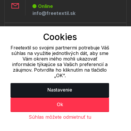
Online
info@freetextil.sk
Telefón:
Cookies
Offline
+421 277 270 056
Freetextil so svojimi partnermi potrebuje Váš
súhlas na využitie jednotlivých dát, aby sme
Vám okrem iného mohli ukazovať
informácie týkajúce sa Vašich preferencií a
Cookie - podrobné nastavenie
|
Ďalšie informácie
|
Spracovanie
záujmov. Potvrdíte ho kliknutím na tlačidlo
osobných údajov
„OK“.
Nastavenie
Ok
Súhlas môžete odmietnuť tu