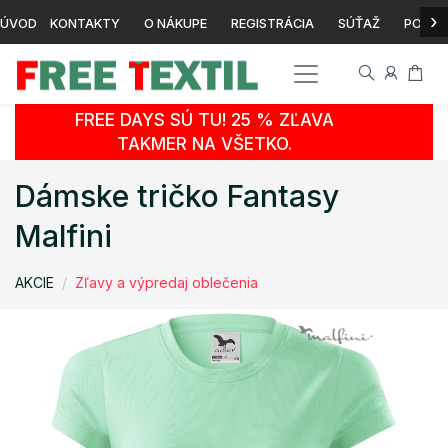
›
ÚVOD
KONTAKTY
O NÁKUPE
REGISTRÁCIA
SÚŤAŽ
POTLA
FREE DAYS SÚ TU! 25 % ZĽAVA
TAKMER NA VŠETKO.
Dámske tričko Fantasy
Malfini
AKCIE
Zľavy a výpredaj oblečenia