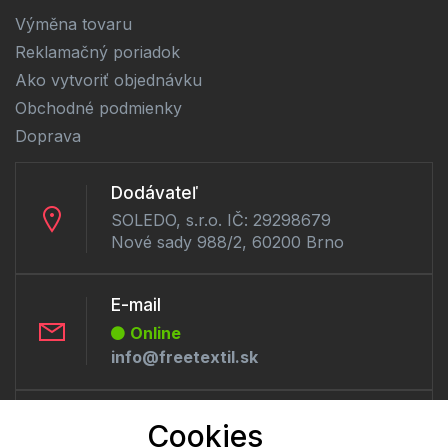
Výměna tovaru
Reklamačný poriadok
Ako vytvoriť objednávku
Obchodné podmienky
Doprava
Dodávateľ
SOLEDO, s.r.o. IČ: 29298679
Nové sady 988/2, 60200 Brno
E-mail
Online
info@freetextil.sk
Telefón:
Cookies