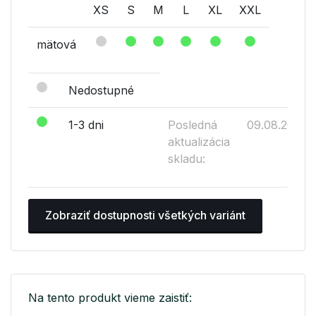
XS
S
M
L
XL
XXL
mätová
Nedostupné
1-3 dni
Posledná
09.08.2026
aktualizácia
skladu:
Zobraziť dostupnosti všetkých variánt
Na tento produkt vieme zaistiť: