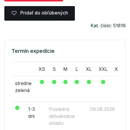
Pridať do obľúbených
Kat. číslo: 51816
Termín expedície
XS
S
M
L
XL
XXL
XXXL
stredne
zelená
1-3
Posledná
09.08.2026
dni
aktualizácia
skladu: