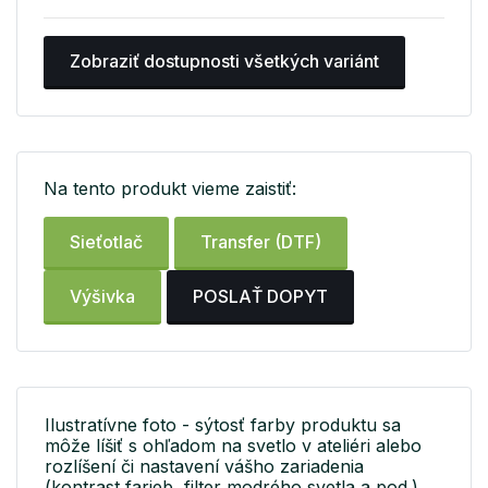
Zobraziť dostupnosti všetkých variánt
Na tento produkt vieme zaistiť:
Sieťotlač
Transfer (DTF)
Výšivka
POSLAŤ DOPYT
Ilustratívne foto - sýtosť farby produktu sa
môže líšiť s ohľadom na svetlo v ateliéri alebo
rozlíšení či nastavení vášho zariadenia
(kontrast farieb, filter modrého svetla a pod.).