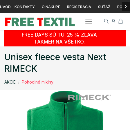
›
ÚVOD
KONTAKTY
O NÁKUPE
REGISTRÁCIA
SÚŤAŽ
POTLA
FREE DAYS SÚ TU! 25 % ZĽAVA
TAKMER NA VŠETKO.
Unisex fleece vesta Next
RIMECK
AKCIE
Pohodlné mikiny