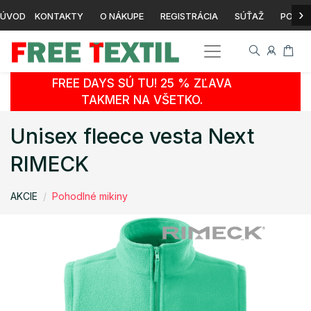
›
ÚVOD
KONTAKTY
O NÁKUPE
REGISTRÁCIA
SÚŤAŽ
POTLA
FREE DAYS SÚ TU! 25 % ZĽAVA
TAKMER NA VŠETKO.
Unisex fleece vesta Next
RIMECK
AKCIE
Pohodlné mikiny