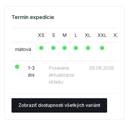
Termín expedície
XS
S
M
L
XL
XXL
XXXL
mätová
1-3
Posledná
09.08.2026
dni
aktualizácia
skladu:
Zobraziť dostupnosti všetkých variánt