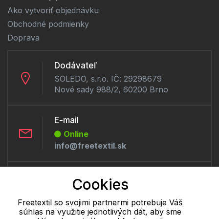
Ako vytvoriť objednávku
Obchodné podmienky
Doprava
Dodávateľ
SOLEDO, s.r.o. IČ: 29298679
Nové sady 988/2, 60200 Brno
E-mail
Online
info@freetextil.sk
Telefón:
Cookies
Offline
+421 277 270 056
Freetextil so svojimi partnermi potrebuje Váš
súhlas na využitie jednotlivých dát, aby sme