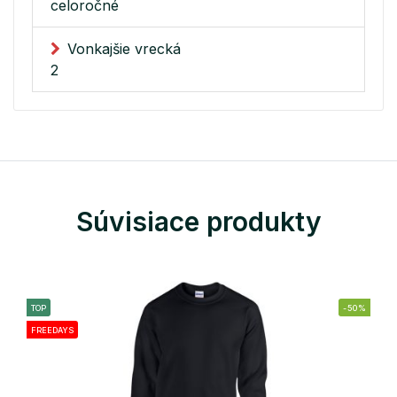
celoročné
Vonkajšie vrecká
2
Súvisiace produkty
TOP
-50%
FREEDAYS