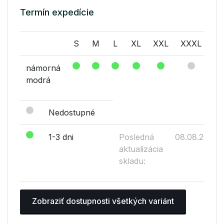
Termín expedície
S
M
L
XL
XXL
XXXL
námorná
modrá
Nedostupné
1-3 dni
Posledná
08.08.2026
aktualizácia
skladu:
Zobraziť dostupnosti všetkých variánt