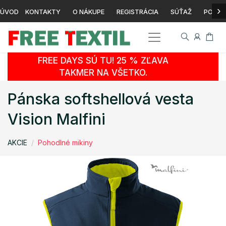
›
ÚVOD
KONTAKTY
O NÁKUPE
REGISTRÁCIA
SÚŤAŽ
POTLA
FREE DAYS SÚ TU! 25 % ZĽAVA
TAKMER NA VŠETKO.
Pánska softshellová vesta
Vision Malfini
AKCIE
Pohodlné mikiny